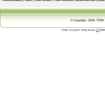
|
|
|
|
|
TORLAKONDAN
TARİH
TÜRK GÖNLÜ
TÜRK DÜNYASI
İSLAM DÜNYASI
GÜNC
© Copyright - 2008- TÜRK 
TÜRK FİLOZOF TORLAKON