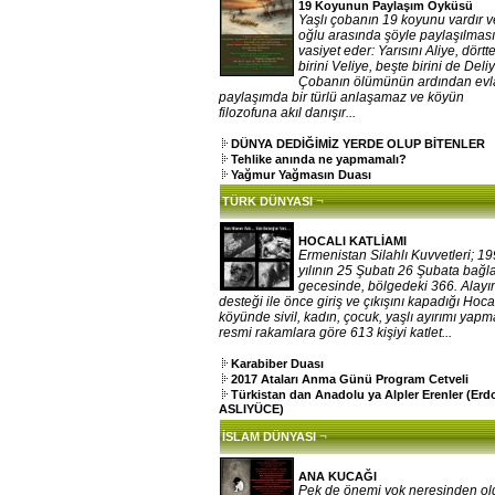
19 Koyunun Paylaşım Öyküsü
Yaşlı çobanın 19 koyunu vardır v
oğlu arasında şöyle paylaşılması
vasiyet eder: Yarısını Aliye, dörtt
birini Veliye, beşte birini de Deliy
Çobanın ölümünün ardından evla
paylaşımda bir türlü anlaşamaz ve köyün
filozofuna akıl danışır...
DÜNYA DEDİĞİMİZ YERDE OLUP BİTENLER
Tehlike anında ne yapmamalı?
Yağmur Yağmasın Duası
¬
TÜRK DÜNYASI
HOCALI KATLİAMI
Ermenistan Silahlı Kuvvetleri; 1
yılının 25 Şubatı 26 Şubata bağ
gecesinde, bölgedeki 366. Alayı
desteği ile önce giriş ve çıkışını kapadığı Hoca
köyünde sivil, kadın, çocuk, yaşlı ayırımı yap
resmi rakamlara göre 613 kişiyi katlet...
Karabiber Duası
2017 Ataları Anma Günü Program Cetveli
Türkistan dan Anadolu ya Alpler Erenler (Er
ASLIYÜCE)
¬
İSLAM DÜNYASI
ANA KUCAĞI
Pek de önemi yok neresinden o