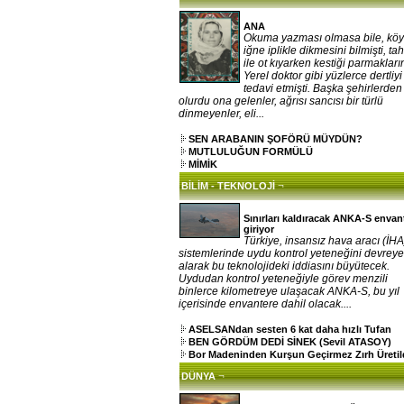
ANA
Okuma yazması olmasa bile, kö
iğne iplikle dikmesini bilmişti, ta
ile ot kıyarken kestiği parmakların
Yerel doktor gibi yüzlerce dertliy
tedavi etmişti. Başka şehirlerden
olurdu ona gelenler, ağrısı sancısı bir türlü
dinmeyenler, eli...
SEN ARABANIN ŞOFÖRÜ MÜYDÜN?
MUTLULUĞUN FORMÜLÜ
MİMİK
¬
BİLİM - TEKNOLOJİ
Sınırları kaldıracak ANKA-S envan
giriyor
Türkiye, insansız hava aracı (İHA
sistemlerinde uydu kontrol yeteneğini devrey
alarak bu teknolojideki iddiasını büyütecek.
Uydudan kontrol yeteneğiyle görev menzili
binlerce kilometreye ulaşacak ANKA-S, bu yıl
içerisinde envantere dahil olacak....
ASELSANdan sesten 6 kat daha hızlı Tufan
BEN GÖRDÜM DEDİ SİNEK (Sevil ATASOY)
Bor Madeninden Kurşun Geçirmez Zırh Üretil
¬
DÜNYA