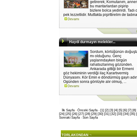
getirerek; Komutanım, ann
bu mantarlardan pişirip
bizlere bolca yedirirdi. Tadı 
pek lezzetlidir. Mutfakta pişirttirelim de tadına
Devamı
Haydi durmayın melekler...
Sordum, körlüğünün doğuşt
mı olduğunu. Genç
yaşlarındayken birgün
rahatsızlanmış gözünden.
Ankarada gittiği bir Ermeni
göz hekiminin verdiği ilaç Karartıvermiş
Dünyasını. Kör Emin e döndürmüş gayrı adın
Ogünden sonra gönlüyle alır olmuş, ...
Devamı
İlk Sayfa
Önceki Sayfa
[1]
[2]
[3]
[4]
[5]
[6]
[7]
[8]
-
-
[24]
[25]
[26]
[27]
[28]
[29]
[30]
[31]
[32]
[33]
[34]
[35]
Sonraki Sayfa
Son Sayfa
-
¬
TORLAKONDAN