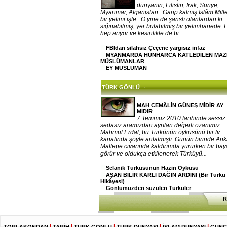
dünyanın, Filistin, Irak, Suriye,
Myanmar, Afganistan.. Garip kalmış İslâm Mille
bir yetimi işte.. O yine de şanslı olanlardan ki
sığınabilmiş, yer bulabilmiş bir yetimhanede. 
hep arıyor ve kesinlikle de bi...
FBIdan silahsız Çeçene yargısız infaz
MYANMARDA HUNHARCA KATLEDİLEN MA
MÜSLÜMANLAR
EY MÜSLÜMAN
¬
TÜRK GÖNLÜ
MAH CEMÂLİN GÜNEŞ MİDİR AY
MIDIR
7 Temmuz 2010 tarihinde sessiz
sedasız aramızdan ayrılan değerli ozanımız
Mahmut Erdal, bu Türkünün öyküsünü bir tv
kanalında şöyle anlatmıştı: Günün birinde An
Maltepe civarında kaldırımda yürürken bir ba
görür ve oldukça etkilenerek Türküyü...
Selanik Türküsünün Hazin Öyküsü
AŞAN BİLİR KARLI DAĞIN ARDINI (Bir Türkü
Hikâyesi)
Gönlümüzden süzülen Türküler
R