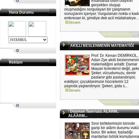
insanlarda ölüm olayının
gerçekten oluşup
oluşmadığını sorgulayan bir çalışmanın
Hava Durumu
sonuçlarını içeriyor. Vurgulanan nokta o kad
enteresan ki, şimdiye dek acil müdahaleye...
Devamı
AKILLI BESLENMENİN MATEMATİĞİ
Prof. Dr. Kenan DEMİRKOL,
Adan Zye akıllı beslenmeni
Reklam
matematiğini anlattı: Damar
tıkayan kolesterol değil, şek
Şeker, vücudumuzu, demir
paslanır gibi paslandırıyor,
eskitiyor; çocuklarımızın hücrelerini 12
yaşında yaşlandırıyor. Şekeri, gıda s...
Devamı
Düşman Taarruzu. ALÂRM..
ALÂÂRM...
Sınır birliklerimizin birinde
garip bir alârm durumu vukû
bulur. Bir asker, topladığı
mantarları bölük komutanın