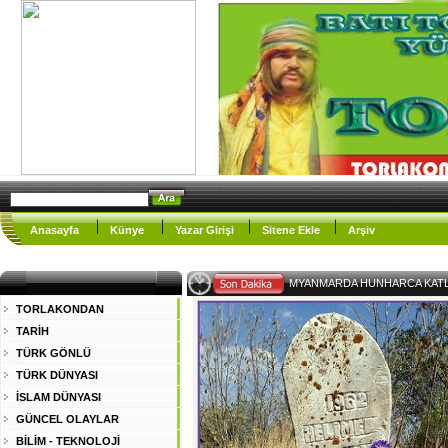
Anasayfa
Künye
Yazar Girişi
Sitene Ekle
Arşiv
EY MÜSLÜ-
TORLAKONDAN
TARİH
TÜRK GÖNLÜ
TÜRK DÜNYASI
İSLAM DÜNYASI
GÜNCEL OLAYLAR
BİLİM - TEKNOLOJİ