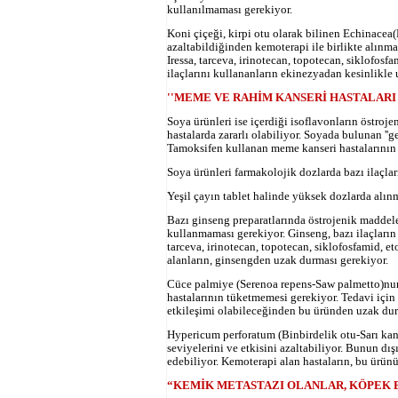
kullanılmaması gerekiyor.
Koni çiçeği, kirpi otu olarak bilinen Echinacea(
azaltabildiğinden kemoterapi ile birlikte alınma
Iressa, tarceva, irinotecan, topotecan, siklofosfa
ilaçlarını kullananların ekinezyadan kesinlikle 
''MEME VE RAHİM KANSERİ HASTALARI
Soya ürünleri ise içerdiği isoflavonların östro
hastalarda zararlı olabiliyor. Soyada bulunan ''ge
Tamoksifen kullanan meme kanseri hastalarının 
Soya ürünleri farmakolojik dozlarda bazı ilaçlar
Yeşil çayın tablet halinde yüksek dozlarda alınm
Bazı ginseng preparatlarında östrojenik maddel
kullanmaması gerekiyor. Ginseng, bazı ilaçların k
tarceva, irinotecan, topotecan, siklofosfamid, et
alanların, ginsengden uzak durması gerekiyor.
Cüce palmiye (Serenoa repens-Saw palmetto)nu
hastalarının tüketmemesi gerekiyor. Tedavi için
etkileşimi olabileceğinden bu üründen uzak dur
Hypericum perforatum (Binbirdelik otu-Sarı kant
seviyelerini ve etkisini azaltabiliyor. Bunun dış
edebiliyor. Kemoterapi alan hastaların, bu ürün
“KEMİK METASTAZI OLANLAR, KÖPEK 