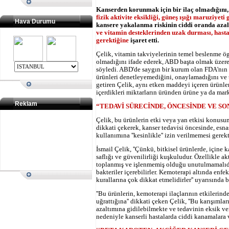
Kanserden korunmak için bir ilaç olmadığını
fizik aktivite eksikliği, güneş ışığı maruziyeti
Hava Durumu
kansere yakalanma riskinin ciddi oranda azal
ve vitamin desteklerinden uzak durması, hasta 
gerektiğine
işaret etti.
Çelik, vitamin takviyelerinin temel beslenme ögel
olmadığını ifade ederek, ABD başta olmak üzere 
söyledi. ABD'de saygın bir kurum olan FDA'nın 
ürünleri denetleyemediğini, onaylamadığını ve 
getiren Çelik, aynı etken maddeyi içeren ürünler
içerdikleri miktarların üründen ürüne ya da mar
Reklam
“TEDAVİ SÜRECİNDE, ÖNCESİNDE VE S
Çelik, bu ürünlerin etki veya yan etkisi konus
dikkati çekerek, kanser tedavisi öncesinde, esna
kullanımına ''kesinlikle'' izin verilmemesi gerekti
İsmail Çelik, ''Çünkü, bitkisel ürünlerde, içine 
saflığı ve güvenilirliği kuşkuludur. Özellikle a
toplanmış ve işlenmemiş olduğu unutulmamalıdır. 
bakteriler içerebilirler. Kemoterapi altında enfek
kurallarına çok dikkat etmelidirler'' uyarısında 
''Bu ürünlerin, kemoterapi ilaçlarının etkilerin
uğrattığına'' dikkati çeken Çelik, ''Bu karışımla
azaltımına gidilebilmekte ve tedavinin eksik v
nedeniyle kanserli hastalarda ciddi kanamalara v