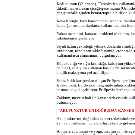
Kedi otunun (Valeriana), ''Tamoksifen kullananla
tüketilmemesi, ezan çiçeği-gece mumu (Oenothera
değiştirebildiğinden kemoterapi ile birlikte kul
Kaya Koruğu, bazı kanser tedavisinde kullanılan
karaciğer sorunu olanlarca kullanılmaması isteniy
Yaban mersinini, kanama problemi olanların, kem
tüketmemesi gerekiyor.
Siyah üzüm çekirdeği, yüksek dozlarda alındığında
irinotecan, topotecan siklofosfamid, etoposide, te
kullananlarca alınmaması vurgulanıyor.
Köpekbalığı ve sığır kıkırdağı, kalsiyum yüksek
da vit-D, kalsiyum kullanan hastalarda sakıncalı
alerjik reaksiyona yol açabiliyor.
Sekiz farklı karışımdan oluşan Pc-Spes, içeriğin
Jinekomasti, libido azalması, mide rahatsızlıklar
basmasına yol açabiliyor. Pc-Spes'in herhangi b
Zakkum, mevcut hali ile kanser tedavisinde kull
bulunmuyor.
''AKUPUNKTUR'UN DOĞRUDAN KANSER T
Akupunktur'un, doğrudan kanser tedavisinde ye
kan ve pıhtılaşma hücreleri düşükken uygulama
Aromaterapi, masaj ve yoga, meditasyon ile egz