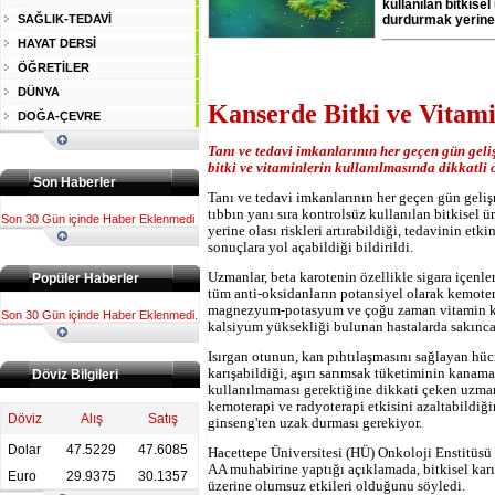
kullanılan bitkise
SAĞLIK-TEDAVİ
durdurmak yerine o
HAYAT DERSİ
ÖĞRETİLER
DÜNYA
Kanserde Bitki ve Vitami
DOĞA-ÇEVRE
Tanı ve tedavi imkanlarının her geçen gün geli
bitki ve vitaminlerin kullanılmasında dikkatli 
Son Haberler
Tanı ve tedavi imkanlarının her geçen gün geli
tıbbın yanı sıra kontrolsüz kullanılan bitkisel 
Son 30 Gün içinde Haber Eklenmedi
yerine olası riskleri artırabildiği, tedavinin et
sonuçlara yol açabildiği bildirildi.
Uzmanlar, beta karotenin özellikle sigara içenle
Popüler Haberler
tüm anti-oksidanların potansiyel olarak kemoter
magnezyum-potasyum ve çoğu zaman vitamin karı
Son 30 Gün içinde Haber Eklenmedi.
kalsiyum yüksekliği bulunan hastalarda sakınca
Isırgan otunun, kan pıhtılaşmasını sağlayan hücr
karışabildiği, aşırı sarımsak tüketiminin kanam
Döviz Bilgileri
kullanılmaması gerektiğine dikkati çeken uzman
kemoterapi ve radyoterapi etkisini azaltabildiği
Döviz
Alış
Satış
ginseng'ten uzak durması gerekiyor.
Dolar
47.5229
47.6085
Hacettepe Üniversitesi (HÜ) Onkoloji Enstitüsü 
AA muhabirine yaptığı açıklamada, bitkisel karış
Euro
29.9375
30.1357
üzerine olumsuz etkileri olduğunu söyledi.