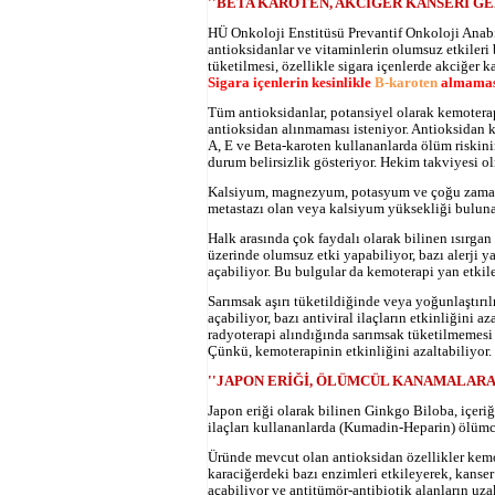
''BETA KAROTEN, AKCİĞER KANSERİ GE
HÜ Onkoloji Enstitüsü Prevantif Onkoloji Anabil
antioksidanlar ve vitaminlerin olumsuz etkileri 
tüketilmesi, özellikle sigara içenlerde akciğer k
Sigara içenlerin kesinlikle
B-karoten
almaması
Tüm antioksidanlar, potansiyel olarak kemoterap
antioksidan alınmaması isteniyor. Antioksidan k
A, E ve Beta-karoten kullananlarda ölüm riskin
durum belirsizlik gösteriyor. Hekim takviyesi 
Kalsiyum, magnezyum, potasyum ve çoğu zaman v
metastazı olan veya kalsiyum yüksekliği bulunan
Halk arasında çok faydalı olarak bilinen ısırga
üzerinde olumsuz etki yapabiliyor, bazı alerji yar
açabiliyor. Bu bulgular da kemoterapi yan etkiler
Sarımsak aşırı tüketildiğinde veya yoğunlaştırı
açabiliyor, bazı antiviral ilaçların etkinliğini a
radyoterapi alındığında sarımsak tüketilmemesi 
Çünkü, kemoterapinin etkinliğini azaltabiliyor.
''JAPON ERİĞİ, ÖLÜMCÜL KANAMALARA
Japon eriği olarak bilinen Ginkgo Biloba, içeriğ
ilaçları kullananlarda (Kumadin-Heparin) ölümc
Üründe mevcut olan antioksidan özellikler kemot
karaciğerdeki bazı enzimleri etkileyerek, kanser
açabiliyor ve antitümör-antibiotik alanların uz