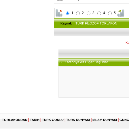
1
2
3
4
5
Kaynak
:
TÜRK FİLOZOF TORLAKON
Ka
Bu Kateoriye Ait Diğer Başlıklar
|
|
|
|
|
TORLAKONDAN
TARİH
TÜRK GÖNLÜ
TÜRK DÜNYASI
İSLAM DÜNYASI
GÜNC