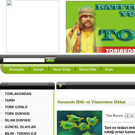
Anasayfa
Künye
Yazar Girişi
Sitene Ekle
Arşiv
TORLAKONDAN
TARİH
Kanserde Bitki ve Vitaminlere Dikkat
TÜRK GÖNLÜ
TÜRK DÜNYASI
Yazı Boyutu
İSLAM DÜNYASI
GÜNCEL OLAYLAR
Tanı ve tedavi im
sıklığı artan kans
BİLİM - TEKNOLOJİ