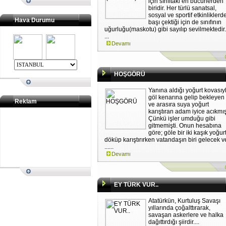
için sınıftaki en bücürlerden
biridir. Her türlü sanatsal,
sosyal ve sportif etkinliklerd
Hava Durumu
başı çektiği için de sınıfının
uğurluğu(maskotu) gibi sayılıp sevilmektedir.
...
Devamı
HOŞGÖRÜ
Yanına aldığı yoğurt kovasıy
göl kenarına gelip bekleyen
Reklam
ve arasıra suya yoğurt
karıştıran adam iyice acıkmış
Çünkü işler umduğu gibi
gitmemişti. Onun hesabına
göre; göle bir iki kaşık yoğur
döküp karıştırırken vatandaşın biri gelecek v
......
Devamı
EY TÜRK VUR..
Atatürkün, Kurtuluş Savaşı
yıllarında çoğalttırarak,
savaşan askerlere ve halka
dağıttırdığı şiirdir....