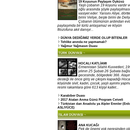
19 Koyunun Paylaşım Öyküsü
Yaşlı çobanın 19 koyunu vardır v
oğlu arasında şöyle paylaşılması
vasiyet eder: Yarısını Aliye, dörtt
birini Veliye, beşte birini de Deliy
Çobanın ölümünün ardından evla
paylaşımda bir türlü anlaşamaz ve köyün
filozofuna akıl danışır...
DÜNYA DEDİĞİMİZ YERDE OLUP BİTENLER
Tehlike anında ne yapmamalı?
Yağmur Yağmasın Duası
¬
TÜRK DÜNYASI
HOCALI KATLİAMI
Ermenistan Silahlı Kuvvetleri; 1
yılının 25 Şubatı 26 Şubata bağ
gecesinde, bölgedeki 366. Alayı
desteği ile önce giriş ve çıkışını kapadığı Hoca
köyünde sivil, kadın, çocuk, yaşlı ayırımı yap
resmi rakamlara göre 613 kişiyi katlet...
Karabiber Duası
2017 Ataları Anma Günü Program Cetveli
Türkistan dan Anadolu ya Alpler Erenler (Er
ASLIYÜCE)
¬
İSLAM DÜNYASI
ANA KUCAĞI
Pek de önemi yok neresinden o