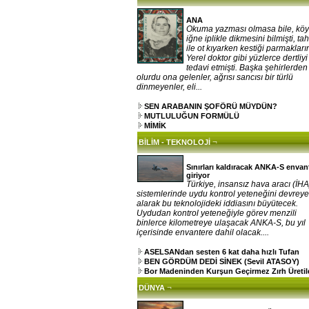
ANA
Okuma yazması olmasa bile, kö
iğne iplikle dikmesini bilmişti, ta
ile ot kıyarken kestiği parmakların
Yerel doktor gibi yüzlerce dertliy
tedavi etmişti. Başka şehirlerden
olurdu ona gelenler, ağrısı sancısı bir türlü
dinmeyenler, eli...
SEN ARABANIN ŞOFÖRÜ MÜYDÜN?
MUTLULUĞUN FORMÜLÜ
MİMİK
¬
BİLİM - TEKNOLOJİ
Sınırları kaldıracak ANKA-S envan
giriyor
Türkiye, insansız hava aracı (İHA
sistemlerinde uydu kontrol yeteneğini devrey
alarak bu teknolojideki iddiasını büyütecek.
Uydudan kontrol yeteneğiyle görev menzili
binlerce kilometreye ulaşacak ANKA-S, bu yıl
içerisinde envantere dahil olacak....
ASELSANdan sesten 6 kat daha hızlı Tufan
BEN GÖRDÜM DEDİ SİNEK (Sevil ATASOY)
Bor Madeninden Kurşun Geçirmez Zırh Üretil
¬
DÜNYA