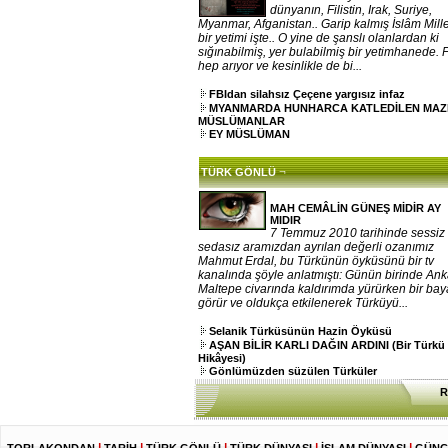
dünyanın, Filistin, Irak, Suriye,
Myanmar, Afganistan.. Garip kalmış İslâm Mille
bir yetimi işte.. O yine de şanslı olanlardan ki
sığınabilmiş, yer bulabilmiş bir yetimhanede. 
hep arıyor ve kesinlikle de bi...
FBIdan silahsız Çeçene yargısız infaz
MYANMARDA HUNHARCA KATLEDİLEN MA
MÜSLÜMANLAR
EY MÜSLÜMAN
¬
TÜRK GÖNLÜ
MAH CEMÂLİN GÜNEŞ MİDİR AY
MIDIR
7 Temmuz 2010 tarihinde sessiz
sedasız aramızdan ayrılan değerli ozanımız
Mahmut Erdal, bu Türkünün öyküsünü bir tv
kanalında şöyle anlatmıştı: Günün birinde An
Maltepe civarında kaldırımda yürürken bir ba
görür ve oldukça etkilenerek Türküyü...
Selanik Türküsünün Hazin Öyküsü
AŞAN BİLİR KARLI DAĞIN ARDINI (Bir Türkü
Hikâyesi)
Gönlümüzden süzülen Türküler
R