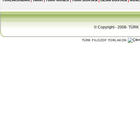
|
|
|
|
|
TORLAKONDAN
TARİH
TÜRK GÖNLÜ
TÜRK DÜNYASI
İSLAM DÜNYASI
GÜNC
© Copyright - 2008- TÜRK 
TÜRK FİLOZOF TORLAKON