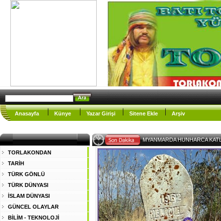
Anasayfa
Künye
Yazar Girişi
Sitene Ekle
Arşiv
EY MÜS-
TORLAKONDAN
TARİH
TÜRK GÖNLÜ
TÜRK DÜNYASI
İSLAM DÜNYASI
GÜNCEL OLAYLAR
BİLİM - TEKNOLOJİ