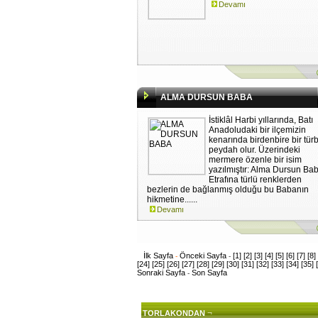
Devamı
ALMA DURSUN BABA
İstiklâl Harbi yıllarında, Batı
Anadoludaki bir ilçemizin
kenarında birdenbire bir tür
peydah olur. Üzerindeki
mermere özenle bir isim
yazılmıştır: Alma Dursun Ba
Etrafına türlü renklerden
bezlerin de bağlanmış olduğu bu Babanın
hikmetine......
Devamı
İlk Sayfa
Önceki Sayfa
[1]
[2]
[3]
[4]
[5]
[6]
[7]
[8]
-
-
[24]
[25]
[26]
[27]
[28]
[29]
[30]
[31]
[32]
[33]
[34]
[35]
Sonraki Sayfa
Son Sayfa
-
¬
TORLAKONDAN