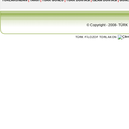
|
|
|
|
|
TORLAKONDAN
TARİH
TÜRK GÖNLÜ
TÜRK DÜNYASI
İSLAM DÜNYASI
GÜNC
© Copyright - 2008- TÜRK 
TÜRK FİLOZOF TORLAKON