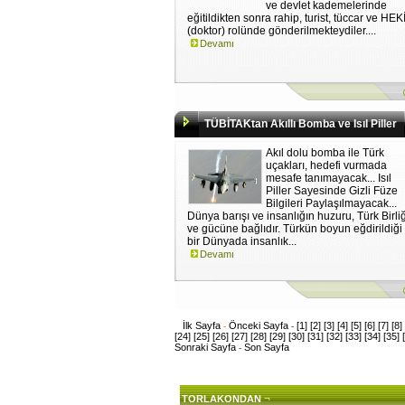
ve devlet kademelerinde
eğitildikten sonra rahip, turist, tüccar ve HE
(doktor) rolünde gönderilmekteydiler....
Devamı
TÜBİTAKtan Akıllı Bomba ve Isıl Piller
Akıl dolu bomba ile Türk
uçakları, hedefi vurmada
mesafe tanımayacak... Isıl
Piller Sayesinde Gizli Füze
Bilgileri Paylaşılmayacak...
Dünya barışı ve insanlığın huzuru, Türk Birli
ve gücüne bağlıdır. Türkün boyun eğdirildiği
bir Dünyada insanlık...
Devamı
İlk Sayfa
Önceki Sayfa
[1]
[2]
[3]
[4]
[5]
[6]
[7]
[8]
-
-
[24]
[25]
[26]
[27]
[28]
[29]
[30]
[31]
[32]
[33]
[34]
[35]
Sonraki Sayfa
Son Sayfa
-
¬
TORLAKONDAN