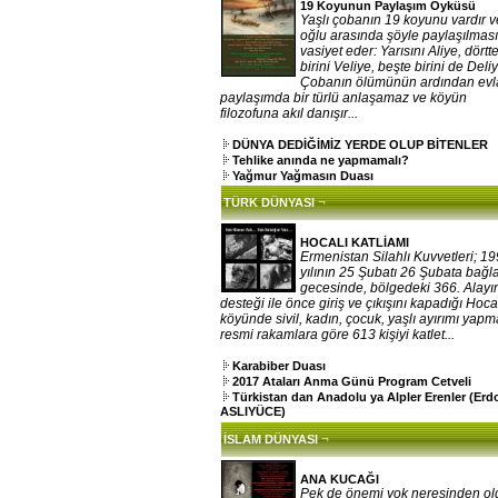
19 Koyunun Paylaşım Öyküsü
Yaşlı çobanın 19 koyunu vardır v
oğlu arasında şöyle paylaşılması
vasiyet eder: Yarısını Aliye, dörtt
birini Veliye, beşte birini de Deliy
Çobanın ölümünün ardından evla
paylaşımda bir türlü anlaşamaz ve köyün
filozofuna akıl danışır...
DÜNYA DEDİĞİMİZ YERDE OLUP BİTENLER
Tehlike anında ne yapmamalı?
Yağmur Yağmasın Duası
¬
TÜRK DÜNYASI
HOCALI KATLİAMI
Ermenistan Silahlı Kuvvetleri; 1
yılının 25 Şubatı 26 Şubata bağ
gecesinde, bölgedeki 366. Alayı
desteği ile önce giriş ve çıkışını kapadığı Hoca
köyünde sivil, kadın, çocuk, yaşlı ayırımı yap
resmi rakamlara göre 613 kişiyi katlet...
Karabiber Duası
2017 Ataları Anma Günü Program Cetveli
Türkistan dan Anadolu ya Alpler Erenler (Er
ASLIYÜCE)
¬
İSLAM DÜNYASI
ANA KUCAĞI
Pek de önemi yok neresinden o