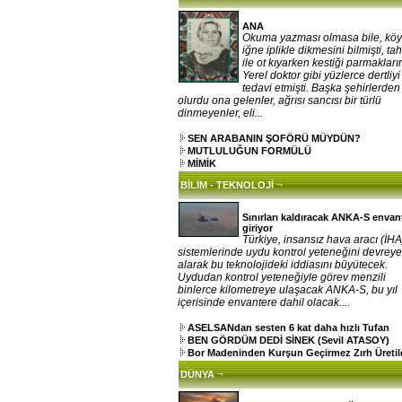
ANA
Okuma yazması olmasa bile, kö
iğne iplikle dikmesini bilmişti, ta
ile ot kıyarken kestiği parmakların
Yerel doktor gibi yüzlerce dertliy
tedavi etmişti. Başka şehirlerden
olurdu ona gelenler, ağrısı sancısı bir türlü
dinmeyenler, eli...
SEN ARABANIN ŞOFÖRÜ MÜYDÜN?
MUTLULUĞUN FORMÜLÜ
MİMİK
¬
BİLİM - TEKNOLOJİ
Sınırları kaldıracak ANKA-S envan
giriyor
Türkiye, insansız hava aracı (İHA
sistemlerinde uydu kontrol yeteneğini devrey
alarak bu teknolojideki iddiasını büyütecek.
Uydudan kontrol yeteneğiyle görev menzili
binlerce kilometreye ulaşacak ANKA-S, bu yıl
içerisinde envantere dahil olacak....
ASELSANdan sesten 6 kat daha hızlı Tufan
BEN GÖRDÜM DEDİ SİNEK (Sevil ATASOY)
Bor Madeninden Kurşun Geçirmez Zırh Üretil
¬
DÜNYA