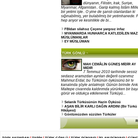
dünyanın, Filistin, Irak, Suriye,
Myanmar, Afganistan.. Garip kalmış İslâm Mille
bir yetimi işte.. O yine de şanslı olanlardan ki
sığınabilmiş, yer bulabilmiş bir yetimhanede. 
hep arıyor ve kesinlikle de bi...
FBIdan silahsız Çeçene yargısız infaz
MYANMARDA HUNHARCA KATLEDİLEN MA
MÜSLÜMANLAR
EY MÜSLÜMAN
¬
TÜRK GÖNLÜ
MAH CEMÂLİN GÜNEŞ MİDİR AY
MIDIR
7 Temmuz 2010 tarihinde sessiz
sedasız aramızdan ayrılan değerli ozanımız
Mahmut Erdal, bu Türkünün öyküsünü bir tv
kanalında şöyle anlatmıştı: Günün birinde An
Maltepe civarında kaldırımda yürürken bir ba
görür ve oldukça etkilenerek Türküyü...
Selanik Türküsünün Hazin Öyküsü
AŞAN BİLİR KARLI DAĞIN ARDINI (Bir Türkü
Hikâyesi)
Gönlümüzden süzülen Türküler
R