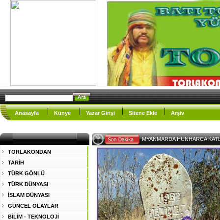
Anasayfa
Künye
Yazar Girişi
Sitene Ekle
Arşiv
EY MÜSL_
TORLAKONDAN
TARİH
TÜRK GÖNLÜ
TÜRK DÜNYASI
İSLAM DÜNYASI
GÜNCEL OLAYLAR
BİLİM - TEKNOLOJİ