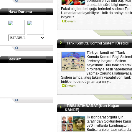
etkileşimleri vs gibi başlıklar
altında bir sürü bilgi mevcut.
Fakat bilgilerdeki çoğu terimleri sadece Tıp
Hava Durumu
Uzmanları anlayabiliyor. Halk da anlayabilsi
istiyoruz....
Devamı
Tank Komuta Kontrol Sistemi Üretildi
Türkiye, kendi millî Tank
Komuta Kontrol Bilgi Sistemi
Reklam
üretmeyi başardı. Sistem
sayesinde Türk tankları artık
birbirleriyle sesli haberleşm
yapmak zorunda kalmayaca
Sistem ayrıca, ateş taksimi yapabiliyor. Tank
birlikleri dost-düşman ayrımı y...
Devamı
TIBBÎ İSTİHBARAT (Kurt Kağan
KANİJE)
İlk istihbarat örgütü Çin
tarafından Göktürklere karşı
570 li yıllarda kurulmuştur.
Budist rahipler tapınaklarda