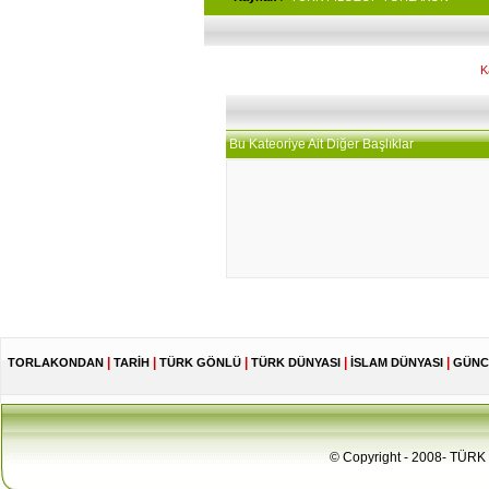
K
Bu Kateoriye Ait Diğer Başlıklar
|
|
|
|
|
TORLAKONDAN
TARİH
TÜRK GÖNLÜ
TÜRK DÜNYASI
İSLAM DÜNYASI
GÜNC
© Copyright - 2008- TÜRK 