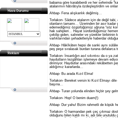
babama göre karabiberdi ve her seferinde “ka
atalarımın hâtırâtıyla özdeşleştirdim ve on
Hava Durumu
Ahbap- Fena alışkanlık değilmiş…
Torlakon- Sâdece atalarım için de değil tab
olanların tamamı… Üzerinden bir asır kadar g
edemediğimiz özgürlüğümüz uğruna “söz konusu
hak sahipleri… Hayat sürdürdüğümüz hemen he
çekilip giden, sahneler ve yürekler birbirini
varlıklarından şehadetleriyle haberdar oldu
Ahbap- Hâkîkâten hepsi de sanki aynı sülâlede
peş peşe sıralasak burdan turana defalarca tu
Reklam
Torlakon- İnsanlığın asıl sıkıntısı da o ya 
haydutların tezgâhları işlemeye devam ediyor,
dinmiyor. Haydutlar arasındaki rekâbetten pa
aldığımız kararlarda…
Ahbap- Bu arada Kızıl Elma!
Torlakon- Bereket versin ki Kızıl Elmayı dile 
başına…
Ahbap- Turan yolunda elinden hiçbir şey gelm
Torlakon- Hop! O benim duam(!)
Ahbap- Dur yahu! Bizim rahmetli de köpük h
Torlakon- O harmandan pek çeç çıkmaz dostu
olduğunu bilen kaldı mı ki, adı bile unutuldu 