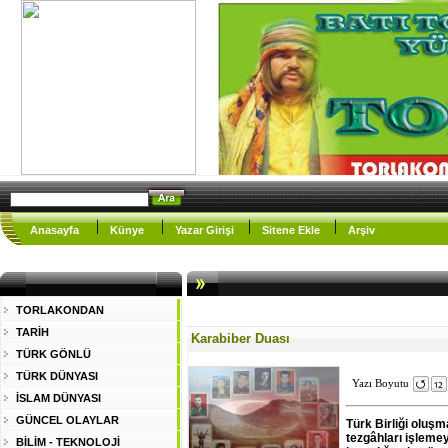
Anasayfa
Künye
Yazar Girişi
Sitene Ekle
Arşiv
TORLAKONDAN
TARİH
Karabiber Duası
TÜRK GÖNLÜ
TÜRK DÜNYASI
Yazı Boyutu
İSLAM DÜNYASI
GÜNCEL OLAYLAR
Türk Birliği oluşm
tezgâhları işlemey
BİLİM - TEKNOLOJİ