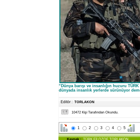
“Dünya barışı ve insanlığın huzuru TÜRK 
dünyada insanlık yerlerde sürünüyor demek
Editör :
TORLAKON
10472 Kişi Tarafından Okundu.
1
2
3
4
5
Kaynak
:
TÜRK FİLOZOF TORLAKON