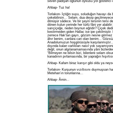
seven padişah oğlunun öyküsü yol gösterici ol
Ahbap- Tuz ha!
Torlakon- İçtiğin suyu, soluduğun havayı da 
çekebilirsin… Selam, dua deyip geçilmeyeceğini
dönüşür sâdece. Ve bir şeyin tersinin tersi 
dönen kulun yerinde her türlü fâni yer alabi
sarıçiçeğe, neden boynun eğridir? Çiçek de
kestirmeden giden Hallac ise ipe çekilmiştir. 
zerrece Hak’tan gayrı, gözüm nesne görmez 
âhır benim, canlara can olan benim... Gözsü
Anadolumuzun hoşgörüsüyle karşılanmıştır… 
dışında kalan varlıkları nasıl yok sayamıyor
değil, onun algılanamamasında yâni bizlerdedi
“Bilmeyen ne bilsin bizi, bilenlere selam ols
kanadının pırlamasında, bir yaprağın hışırtıs
Ahbap- Kafam biraz karışır gibi oldu ya neys
Torlakon- Kurşunun vızıltısını duymuşsan ha
Metehan’ın torunlarına…
Ahbap- Âmin...