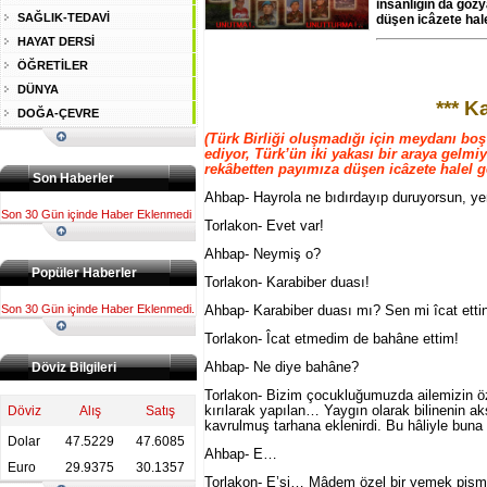
insanlığın da göz
SAĞLIK-TEDAVİ
düşen icâzete hale
HAYAT DERSİ
ÖĞRETİLER
DÜNYA
*** K
DOĞA-ÇEVRE
(Türk Birliği oluşmadığı için meydanı bo
ediyor, Türk’ün iki yakası bir araya gelmi
rekâbetten payımıza düşen icâzete halel ge
Son Haberler
Ahbap- Hayrola ne bıdırdayıp duruyorsun, y
Son 30 Gün içinde Haber Eklenmedi
Torlakon- Evet var!
Ahbap- Neymiş o?
Popüler Haberler
Torlakon- Karabiber duası!
Son 30 Gün içinde Haber Eklenmedi.
Ahbap- Karabiber duası mı? Sen mi îcat etti
Torlakon- Îcat etmedim de bahâne ettim!
Ahbap- Ne diye bahâne?
Döviz Bilgileri
Torlakon- Bizim çocukluğumuzda ailemizin öz
kırılarak yapılan… Yaygın olarak bilinenin a
Döviz
Alış
Satış
kavrulmuş tarhana eklenirdi. Bu hâliyle bun
Dolar
47.5229
47.6085
Ahbap- E…
Euro
29.9375
30.1357
Torlakon- E’si… Mâdem özel bir yemek pişm