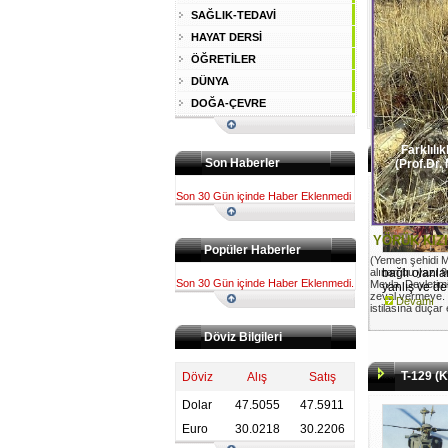
SAĞLIK-TEDAVİ
HAYAT DERSİ
ÖĞRETİLER
DÜNYA
DOĞA-ÇEVRE
Farklılık
Son Haberler
(Prof.Dr.
Son 30 Gün içinde Haber Eklenmedi
YÖRÜK KIZ
Popüler Haberler
(Yemen şehidi M
alınan bu yazı 9 E
bağlı olanla
Son 30 Gün içinde Haber Eklenmedi.
Mevla, Devletim
yanlış ve de
zeval vermeye.
Devamı
istilasına düçar
Döviz Bilgileri
T-129 (K
Döviz
Alış
Satış
Dolar
47.5055
47.5911
Euro
30.0218
30.2206