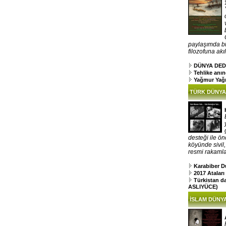
paylaşımda bi
filozofuna akıl
DÜNYA DED
Tehlike anı
Yağmur Yağ
TÜRK DÜNYA
desteği ile ön
köyünde sivil
resmi rakamlar
Karabiber D
2017 Atalar
Türkistan d
ASLIYÜCE)
İSLAM DÜNYA