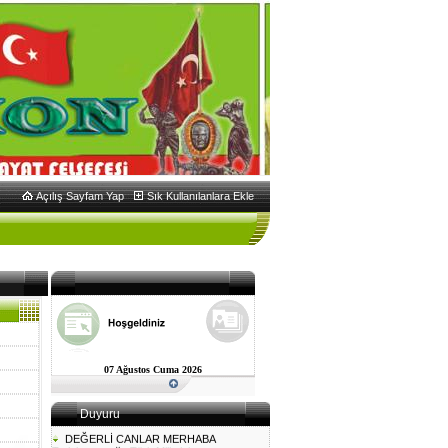
Açılış Sayfam Yap
Sık Kullanılanlara Ekle
07 Ağustos Cuma 2026
Duyuru
DEĞERLİ CANLAR MERHABA
Torlakon ocağı, Türk Milletinin ve