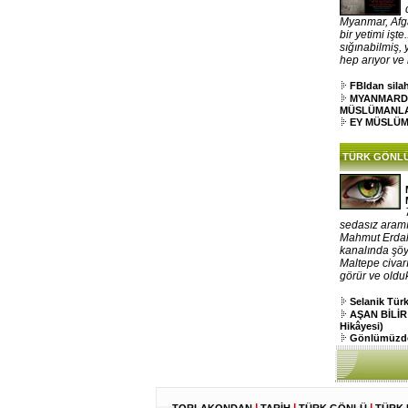
Myanmar, Afga
bir yetimi işt
sığınabilmiş,
hep arıyor ve k
FBIdan silah
MYANMARD
MÜSLÜMANL
EY MÜSLÜ
TÜRK GÖNL
sedasız aramı
Mahmut Erdal,
kanalında şöy
Maltepe civar
görür ve oldu
Selanik Tü
AŞAN BİLİR
Hikâyesi)
Gönlümüzde