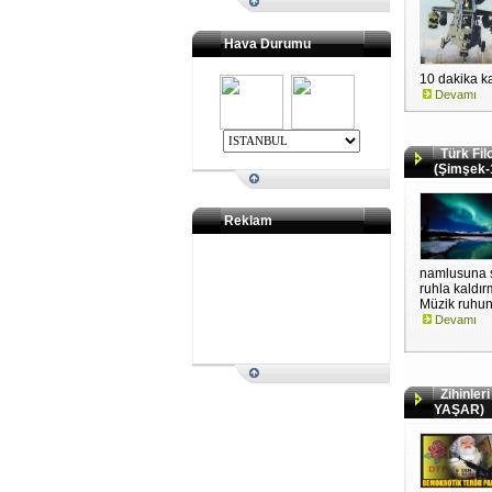
Hava Durumu
10 dakika ka
Devamı
Türk Fi
(Şimşek-
Reklam
namlusuna s
ruhla kaldırm
Müzik ruhun 
Devamı
Zihinleri 
YAŞAR)