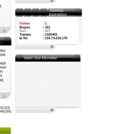
t,
u
Ziyaretçi
İstatistikleri
1
Online
:
Bugün
:
161
Dün
:
207
Toplam
:
1325491
Ip No
:
216.73.216.176
dur,
Türk
Vatan Size Minnettar
aşlı
Onun
in
ir
Kaç
22]
[23]
[49]
[50]
-