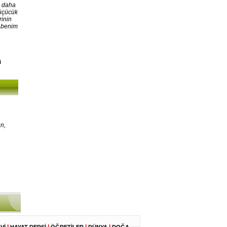
, daha
Küçücük
rinin
, benim
i
n,