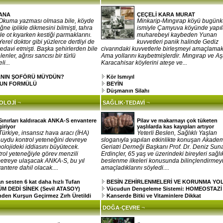
ANA
ÇEÇELİ KARA MURAT
Okuma yazması olmasa bile, köyde
Minkarip-Mıngırap köyü bugün
iğne iplikle dikmesini bilmişti, tahra
ismiyle Çamyuva köyünde yapı
ile ot kıyarken kestiği parmaklarını.
muharebeyi kaybeden Yunan
Yerel doktor gibi yüzlerce dertliyi de
kuvvetleri panik halinde Gediz
tedavi etmişti. Başka şehirlerden bile
civarındaki kuvvetlerle birleşmeyi amaçlamak
enler, ağrısı sancısı bir türlü
Ama yollarını kaybetmişlerdir. Mıngırap ve Aş
i...
Karacahisar köylerini ateşe ve...
ANIN ŞOFÖRÜ MÜYDÜN?
Kör Ismıyıl
UN FORMÜLÜ
BEYİN
Düşmanın Silahı
¬
¬
NOLOJİ
SAĞLIK-TEDAVİ
Sınırları kaldıracak ANKA-S envantere
Pilav ve makarnayı çok tüketen
giriyor
yaşlılarda kas kayıpları artıyor
Türkiye, insansız hava aracı (İHA)
Yeterli Beslen, Sağlıklı Yaşlan
 uydu kontrol yeteneğini devreye
sloganıyla yapılan etkinlikte konuşan Akade
olojideki iddiasını büyütecek.
Geriatri Derneği Başkanı Prof. Dr. Deniz Sun
ol yeteneğiyle görev menzili
Erdinçler, 65 yaş ve üzerindeki bireyleri sağlık
metreye ulaşacak ANKA-S, bu yıl
beslenme ilkeleri konusunda bilinçlendirmey
antere dahil olacak....
amaçladıklarını söyledi....
sesten 6 kat daha hızlı Tufan
BESİN ZEHİRLENMELERİ VE KORUNMA YO
 DEDİ SİNEK (Sevil ATASOY)
Vücudun Dengeleme Sistemi: HOMEOSTAZİ
den Kurşun Geçirmez Zırh Üretildi
Kanserde Bitki ve Vitaminlere Dikkat
¬
DOĞA-ÇEVRE