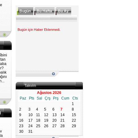
ne
Bugün
Bu Hafta
Bu Ay
Bugün için Haber Eklenmedi.
îbini
ltan
Baba
ir?
alık
ığını
...
Takvim
Ağustos 2026
Paz
Pts
Sal
Çrş
Prş
Cum
Cts
1
2
3
4
5
6
7
8
)
9
10
11
12
13
14
15
16
17
18
19
20
21
22
23
24
25
26
27
28
29
ev
30
31
la