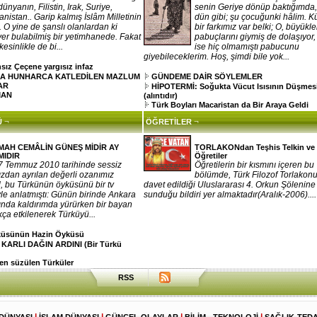
dünyanın, Filistin, Irak, Suriye,
senin Geriye dönüp baktığımda
nistan.. Garip kalmış İslâm Milletinin
dün gibi; şu çocuğunki hâlim. 
e.. O yine de şanslı olanlardan ki
bir farkımız var belki; O, büyükle
 yer bulabilmiş bir yetimhanede. Fakat
pabuçlarını giymiş de dolaşıyor
esinlikle de bi...
ise hiç olmamıştı pabucunu
giyebileceklerim. Hoş, şimdi bile yok...
sız Çeçene yargısız infaz
A HUNHARCA KATLEDİLEN MAZLUM
GÜNDEME DAİR SÖYLEMLER
AR
HİPOTERMİ: Soğukta Vücut Isısının Düşmes
MAN
(alıntıdır)
Türk Boyları Macaristan da Bir Araya Geldi
¬
¬
Ü
ÖĞRETİLER
MAH CEMÂLİN GÜNEŞ MİDİR AY
TORLAKONdan Teşhis Telkin ve
MIDIR
Öğretiler
7 Temmuz 2010 tarihinde sessiz
Öğretilerin bir kısmını içeren bu
zdan ayrılan değerli ozanımız
bölümde, Türk Filozof Torlakonu
 bu Türkünün öyküsünü bir tv
davet edildiği Uluslararası 4. Orkun Şölenine
le anlatmıştı: Günün birinde Ankara
sunduğu bildiri yer almaktadır(Aralık-2006)....
ında kaldırımda yürürken bir bayan
kça etkilenerek Türküyü...
rküsünün Hazin Öyküsü
 KARLI DAĞIN ARDINI (Bir Türkü
n süzülen Türküler
RSS