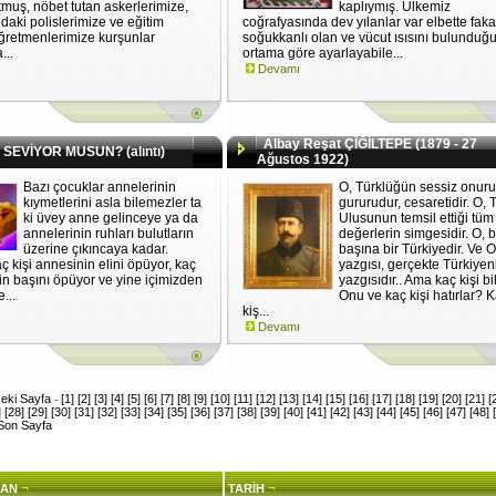
tmuş, nöbet tutan askerlerimize,
kaplıymış. Ülkemiz
daki polislerimize ve eğitim
coğrafyasında dev yılanlar var elbette faka
ğretmenlerimize kurşunlar
soğukkanlı olan ve vücut ısısını bulunduğ
...
ortama göre ayarlayabile...
Devamı
Albay Reşat ÇİĞİLTEPE (1879 - 27
SEVİYOR MUSUN? (alıntı)
Ağustos 1922)
Bazı çocuklar annelerinin
O, Türklüğün sessiz onuru
kıymetlerini asla bilemezler ta
gururudur, cesaretidir. O, 
ki üvey anne gelinceye ya da
Ulusunun temsil ettiği tüm
annelerinin ruhları bulutların
değerlerin simgesidir. O, b
üzerine çıkıncaya kadar.
başına bir Türkiyedir. Ve 
ç kişi annesinin elini öpüyor, kaç
yazgısı, gerçekte Türkiyen
in başını öpüyor ve yine içimizden
yazgısıdır.. Ama kaç kişi bil
...
Onu ve kaç kişi hatırlar? 
kiş...
Devamı
eki Sayfa
[1]
[2]
[3]
[4]
[5]
[6]
[7]
[8]
[9]
[10]
[11]
[12]
[13]
[14]
[15]
[16]
[17]
[18]
[19]
[20]
[21]
[
-
]
[28]
[29]
[30]
[31]
[32]
[33]
[34]
[35]
[36]
[37]
[38]
[39]
[40]
[41]
[42]
[43]
[44]
[45]
[46]
[47]
[48]
Son Sayfa
¬
¬
AN
TARİH