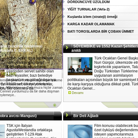
DÖRDÜNCÜYE ÜZÜLDÜM
YİĞİT TURNALAR (Vefa-2)
Kuşlarda izlem (strateji) örneği
KARGA KADAR OLAMAMAK
BATI TOROSLARDA BİR ÇOBAN ÜMMET
ların zenginlik olabilmesi
SÖYEMBİKE ve 1552 Kazan Şehitleri
 Mustafa E. ERKAL)
anıldı
Açılım açılım diye tepinenler,
Türk Ocakları Genel Başk
halk ve vatandaş değil;
Nuri Gürgür, ülkemizde et
Kürtleri kullanıp onların
kışkırtıcılık yapanların, Tat
üzerinden servet sahibi olan
Doğu Türkistan Türklerine
I HELİME
bazı siyasiler, bazı belediye
uygulanan asimilasyon
başkanları ve göbeği dışarıya
politikaları açısından büyük bir samimiyet t
emişin torunu Torlakon tarafından kaleme
ylül 1922 tarihine ithaf edilmiştir.)...
rdır. Maalesef, ülkeyi yönetenler,
ile karşı karşıya olduğuna dikkat çekti. Tür
ize, Milletimize ve Ordumuza hiçbir zaman
folu fikir dönmesi da...
Ocakları Genel...
 Cennet yurdumuzu da bir daha düşman
Devamı
 eylemeye..
obra avcısı Mangust)
Bir Deli Ağladı
TSK için İtalyan
Film konusu olabilecek bu
AgustaWestandla ortaklaşa
özet öyküyü değerlendir
geliştirilen T-129 Atak
isteyen yapımcılarımıza