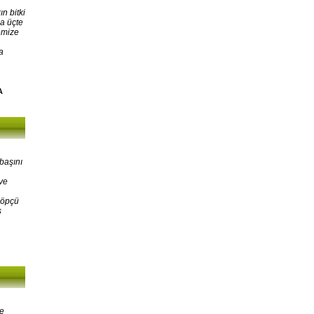
n bitki
a üçte
emize
a
A
başını
ve
Çöpçü
ş
ne