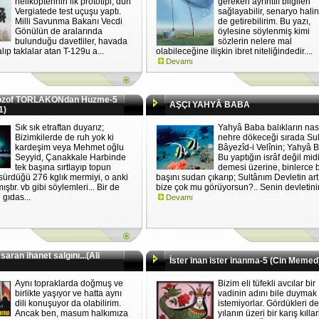
helikopterinin ilk prototipi, dün
gereken ayrıntılı bilgileri
Vergiatede test uçuşu yaptı.
sağlayabilir, senaryo hali
Milli Savunma Bakanı Vecdi
de getirebilirim. Bu yazı,
Gönülün de aralarında
öylesine söylenmiş kimi
bulunduğu davetliler, havada
sözlerin nelere mal
lıp taklalar atan T-129u a...
olabileceğine ilişkin ibret niteliğindedir....
Devamı
lozof TORLAKONdan Huzme-5
AŞÇI YAHYÂ BABA
1)
Sık sık etraftan duyarız;
Yahyâ Baba balıkların nas
Bizimkilerde de ruh yok ki
nehre dökeceği sırada Su
kardeşim veya Mehmet oğlu
Bâyezîd-i Velînin; Yahyâ 
Seyyid, Çanakkale Harbinde
Bu yaptığın isrâf değil mid
tek başına sırtlayıp topun
demesi üzerine, binlerce b
ürdüğü 276 kglık mermiyi, o anki
başını sudan çıkarıp; Sultânım Devletin art
ıştır. vb gibi söylemleri... Bir de
bize çok mu görüyorsun?.. Senin devletinin
gıdas...
Devamı
saran ihanet salgını...(Ali
İster inan ister inanma-5 (Cin Memed
Aynı topraklarda doğmuş ve
Bizim eli tüfekli avcılar bir
birlikte yaşıyor ve hatta aynı
vadinin adını bile duymak
dili konuşuyor da olabilirim.
istemiyorlar. Gördükleri d
Ancak ben, masum halkımıza
yılanın üzeri bir karış kıllar