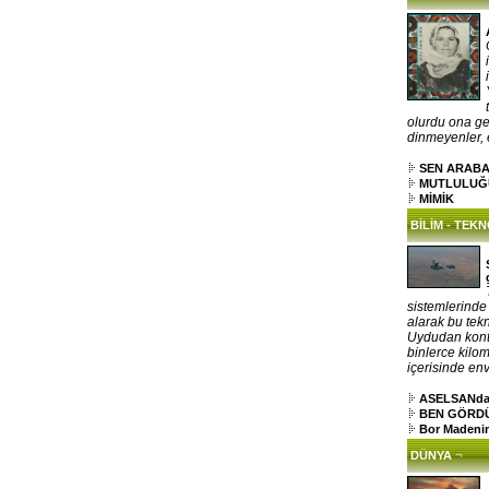
olurdu ona gel
dinmeyenler, el
SEN ARAB
MUTLULUĞ
MİMİK
BİLİM - TEK
sistemlerinde
alarak bu tekn
Uydudan kontr
binlerce kilo
içerisinde env
ASELSANdan 
BEN GÖRDÜM
Bor Madenin
¬
DÜNYA