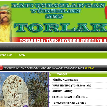
itene Ekle
Arşiv
EY MÜSLÜMA-
Manşet
YÖRÜK KIZI HELİME
YURTSEVER-1 (Yörük Mustafa)
ARDUÇ : ARDIÇ
HERKES İNSAN DEĞİLDİR ...
Türkiyede Nil Kazı Görüldü