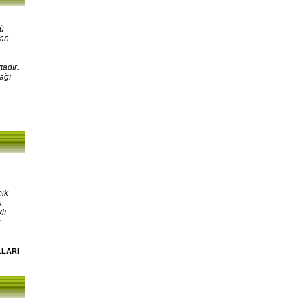
kü
lan
tadır.
ağı
mik
a
lı
i
LLARI