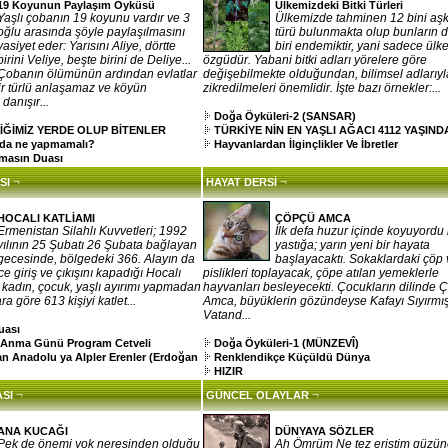
19 Koyunun Paylaşım Öyküsü
Ülkemizdeki Bitki Türleri
Yaşlı çobanın 19 koyunu vardır ve 3
Ülkemizde tahminen 12 bini aşkı
oğlu arasında şöyle paylaşılmasını
türü bulunmakta olup bunların d
vasiyet eder: Yarısını Aliye, dörtte
biri endemiktir, yani sadece ülk
birini Veliye, beşte birini de Deliye...
özgüdür. Yabani bitki adları yörelere göre
Çobanın ölümünün ardından evlatlar
değişebilmekte olduğundan, bilimsel adlarıyl
r türlü anlaşamaz ve köyün
zikredilmeleri önemlidir. İşte bazı örnekler:...
 danışır...
Doğa Öyküleri-2 (SANSAR)
İĞİMİZ YERDE OLUP BİTENLER
TÜRKİYE NİN EN YAŞLI AĞACI 4112 YAŞIND
nda ne yapmamalı?
Hayvanlardan İlginçlikler Ve İbretler
masın Duası
¬
¬
SI
HAYAT DERSİ
HOCALI KATLİAMI
ÇÖPÇÜ AMCA
Ermenistan Silahlı Kuvvetleri; 1992
İlk defa huzur içinde koyuyordu 
yılının 25 Şubatı 26 Şubata bağlayan
yastığa; yarın yeni bir hayata
gecesinde, bölgedeki 366. Alayın da
başlayacaktı. Sokaklardaki çöp 
ce giriş ve çıkışını kapadığı Hocalı
pislikleri toplayacak, çöpe atılan yemeklerle
, kadın, çocuk, yaşlı ayırımı yapmadan
hayvanları besleyecekti. Çocukların dilinde 
a göre 613 kişiyi katlet...
Amca, büyüklerin gözündeyse Kafayı Sıyırmı
Vatand...
uası
ı Anma Günü Program Cetveli
Doğa Öyküleri-1 (MÜNZEVÎ)
an Anadolu ya Alpler Erenler (Erdoğan
Renklendikçe Küçüldü Dünya
HIZIR
¬
¬
SI
GÜNCEL OLAYLAR
ANA KUCAĞI
DÜNYAYA SÖZLER
Pek de önemi yok neresinden olduğu
Ah Ömrüm Ne tez eriştim güzü