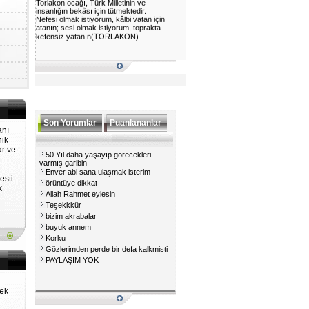
insanlığın bekâsı için tütmektedir.
Nefesi olmak istiyorum, kâlbi vatan için
atanın; sesi olmak istiyorum, toprakta
kefensiz yatanın(TORLAKON)
Son Yorumlar
Puanlananlar
anı
nik
ar ve
50 Yıl daha yaşayıp görecekleri
varmış garibin
Enver abi sana ulaşmak isterim
esti
örüntüye dikkat
k
Allah Rahmet eylesin
Teşekkkür
bizim akrabalar
buyuk annem
Korku
Gözlerimden perde bir defa kalkmisti
PAYLAŞIM YOK
mek