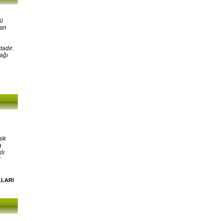
kü
lan
tadır.
ağı
mik
a
lı
i
LLARI