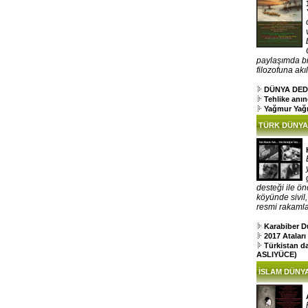
paylaşımda bi
filozofuna akıl
DÜNYA DED
Tehlike anı
Yağmur Yağ
TÜRK DÜNYA
desteği ile ön
köyünde sivil
resmi rakamlar
Karabiber D
2017 Atalar
Türkistan d
ASLIYÜCE)
İSLAM DÜNYA