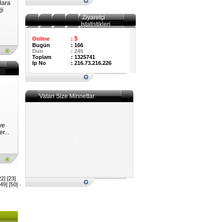
lara
ji
Ziyaretçi
İstatistikleri
5
Online
:
Bugün
:
166
Dün
:
245
Toplam
:
1325741
Ip No
:
216.73.216.226
Vatan Size Minnettar
ve
r...
22]
[23]
[49]
[50]
-