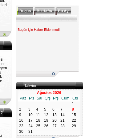
dır.
ileri
Bugün
Bu Hafta
Bu Ay
Bugün için Haber Eklenmedi.
si
nın
eyen
u
ek
re
Takvim
Ağustos 2026
Paz
Pts
Sal
Çrş
Prş
Cum
Cts
1
2
3
4
5
6
7
8
r?
9
10
11
12
13
14
15
16
17
18
19
20
21
22
23
24
25
26
27
28
29
30
31
Bu