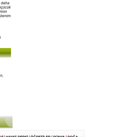
, daha
Küçücük
rinin
, benim
i
n,