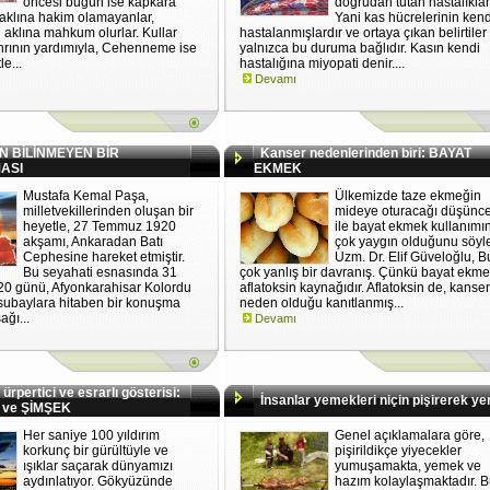
öncesi bugün ise kapkara
doğrudan tutan hastalıklar
 aklına hakim olamayanlar,
Yani kas hücrelerinin kend
 aklına mahkum olurlar. Kullar
hastalanmışlardır ve ortaya çıkan belirtiler
rının yardımıyla, Cehenneme ise
yalnızca bu duruma bağlıdır. Kasın kendi
e...
hastalığına miyopati denir....
Devamı
N BİLİNMEYEN BİR
Kanser nedenlerinden biri: BAYAT
ASI
EKMEK
Mustafa Kemal Paşa,
Ülkemizde taze ekmeğin
milletvekillerinden oluşan bir
mideye oturacağı düşünce
heyetle, 27 Temmuz 1920
ile bayat ekmek kullanımı
akşamı, Ankaradan Batı
çok yaygın olduğunu söyl
Cephesine hareket etmiştir.
Uzm. Dr. Elif Güveloğlu, B
Bu seyahati esnasında 31
çok yanlış bir davranış. Çünkü bayat ekm
0 günü, Afyonkarahisar Kolordu
aflatoksin kaynağıdır. Aflatoksin de, kanse
subaylara hitaben bir konuşma
neden olduğu kanıtlanmış...
ağı...
Devamı
rpertici ve esrarlı gösterisi:
İnsanlar yemekleri niçin pişirerek ye
 ve ŞİMŞEK
Her saniye 100 yıldırım
Genel açıklamalara göre,
korkunç bir gürültüyle ve
pişirildikçe yiyecekler
ışıklar saçarak dünyamızı
yumuşamakta, yemek ve
aydınlatıyor. Gökyüzünde
hazım kolaylaşmaktadır. 