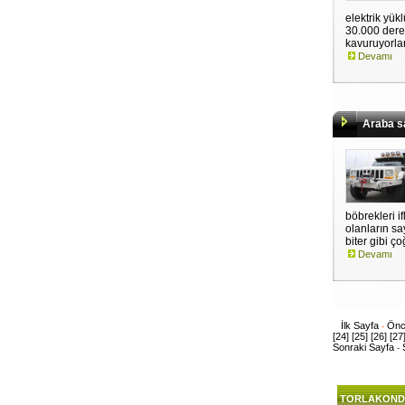
elektrik yükl
30.000 derec
kavuruyorlar.
Devamı
Araba sa
böbrekleri i
olanların s
biter gibi ço
Devamı
İlk Sayfa
Önc
-
[24]
[25]
[26]
[27
Sonraki Sayfa
-
TORLAKOND