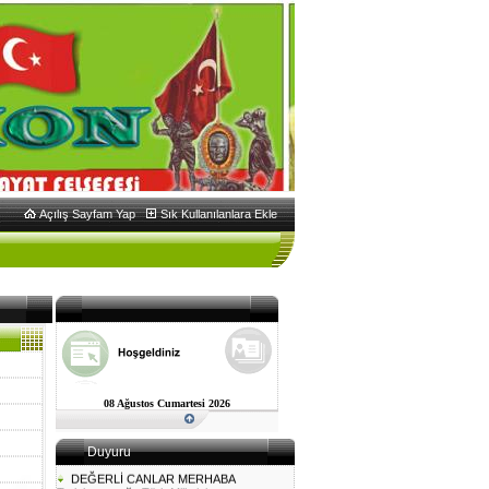
Açılış Sayfam Yap
Sık Kullanılanlara Ekle
08 Ağustos Cumartesi 2026
Duyuru
DEĞERLİ CANLAR MERHABA
Torlakon ocağı, Türk Milletinin ve