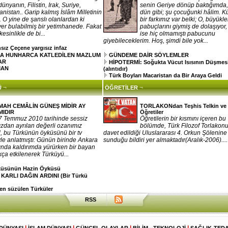
dünyanın, Filistin, Irak, Suriye,
senin Geriye dönüp baktığımda
nistan.. Garip kalmış İslâm Milletinin
dün gibi; şu çocuğunki hâlim. 
e.. O yine de şanslı olanlardan ki
bir farkımız var belki; O, büyükle
 yer bulabilmiş bir yetimhanede. Fakat
pabuçlarını giymiş de dolaşıyor
esinlikle de bi...
ise hiç olmamıştı pabucunu
giyebileceklerim. Hoş, şimdi bile yok...
sız Çeçene yargısız infaz
A HUNHARCA KATLEDİLEN MAZLUM
GÜNDEME DAİR SÖYLEMLER
AR
HİPOTERMİ: Soğukta Vücut Isısının Düşmes
MAN
(alıntıdır)
Türk Boyları Macaristan da Bir Araya Geldi
¬
¬
Ü
ÖĞRETİLER
MAH CEMÂLİN GÜNEŞ MİDİR AY
TORLAKONdan Teşhis Telkin ve
MIDIR
Öğretiler
7 Temmuz 2010 tarihinde sessiz
Öğretilerin bir kısmını içeren bu
zdan ayrılan değerli ozanımız
bölümde, Türk Filozof Torlakonu
 bu Türkünün öyküsünü bir tv
davet edildiği Uluslararası 4. Orkun Şölenine
le anlatmıştı: Günün birinde Ankara
sunduğu bildiri yer almaktadır(Aralık-2006)....
ında kaldırımda yürürken bir bayan
kça etkilenerek Türküyü...
rküsünün Hazin Öyküsü
 KARLI DAĞIN ARDINI (Bir Türkü
n süzülen Türküler
RSS