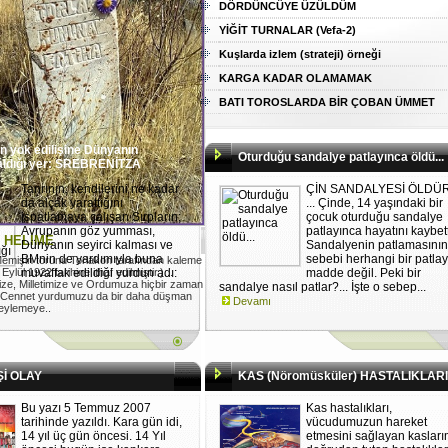
DÖRDÜNCÜYE ÜZÜLDÜM
YİĞİT TURNALAR (Vefa-2)
Kuşlarda izlem (strateji) örneği
KARGA KADAR OLAMAMAK
BATI TOROSLARDA BİR ÇOBAN ÜMMET
n yok edilişine Dünyanın
Oturduğu sandalye patlayınca öldü...
kaldığı yer: SREBRENİTZA
Tanrının, kendilerini ne kadar
ÇİN SANDALYESİ ÖLDÜ
da alçak yarattığını
... Çinde, 14 yaşındaki bir
ispatlamaya çalışan Sırpların;
çocuk oturduğu sandalye
Avrupanın göz yumması,
patlayınca hayatını kaybett
I HELİME
Dünyanın seyirci kalması ve
Sandalyenin patlamasının
BMnin de yardımıyla buna
sebebi herhangi bir patlay
emişin torunu Torlakon tarafından kaleme
ylül 1922 tarihine ithaf edilmiştir.)...
muvaffak edildiği yurdun adı:
madde değil. Peki bir
ize, Milletimize ve Ordumuza hiçbir zaman
sandalye nasıl patlar?... İşte o sebep...
 Cennet yurdumuzu da bir daha düşman
Devamı
 eylemeye..
Şİ OLAY
KAS (Nöromüsküler) HASTALIKLARI
Bu yazı 5 Temmuz 2007
Kas hastalıkları,
tarihinde yazıldı. Kara gün idi,
vücudumuzun hareket
14 yıl üç gün öncesi. 14 Yıl
etmesini sağlayan kasları