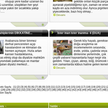
oluşup yere kadar uzanan bu
şekilde onları küçük parça
ü uzantılar, ulaştıkları her şeyi
ayırarak yiyebildiğimiz için, zaman ve ener
eye yakın bir sıcaklıkla yakıp
kaybı en aza indirilmiş olur. Ayrıca pişirilen
.....
yiyeceklerde, bazı hoş olmay...
Devamı
hiplerinin DİKKATİNE...
İster inan ister inanma- 4 (DUA)
Arabanıza biner binmez
Gerek köy hayatı, gerekse
derhal pencereleri açıp
doğa araştırma ve
havalandırın ve klimaları da
incelemelerim sırasında;
hemen açmayın. Hızla artan
evde, yolda, çadırda veya
kanser hastalıklarına,
dinlenme yerlerinde, çok
flas etmiş olup da diyalize mahkûm
çeşitli yabanıl hayvanlarla haşır neşir ola
ayısındaki patlamaya ve mantar
geldim. Yılan, çiyan, akrep, böğ, örümcek 
ğalan diyaliz merkezl...
son zamanlarda kâbus haline gelen kenele
Devamı
eki Sayfa
[1]
[2]
[3]
[4]
[5]
[6]
[7]
[8]
[9]
[10]
[11]
[12]
[13]
[14]
[15]
[16]
[17]
[18]
[19]
[20]
[21]
[
-
]
[28]
[29]
[30]
[31]
[32]
[33]
[34]
[35]
[36]
[37]
[38]
[39]
[40]
[41]
[42]
[43]
[44]
[45]
[46]
[47]
[48]
Son Sayfa
¬
¬
AN
TARİH