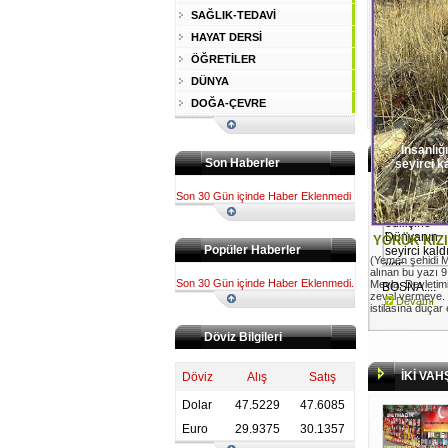
SAĞLIK-TEDAVİ
HAYAT DERSİ
ÖĞRETİLER
DÜNYA
DOĞA-ÇEVRE
İnsanlığı
Son Haberler
seyirci 
Son 30 Gün içinde Haber Eklenmedi
YÖRÜK KIZ
Popüler Haberler
(Yemen şehidi M
alınan bu yazı 9 E
Son 30 Gün içinde Haber Eklenmedi.
Mevla, Devletim
BOSNA....
zeval vermeye.
Devamı
istilasına düçar
Döviz Bilgileri
İKİ VAH
Döviz
Alış
Satış
Dolar
47.5229
47.6085
Euro
29.9375
30.1357