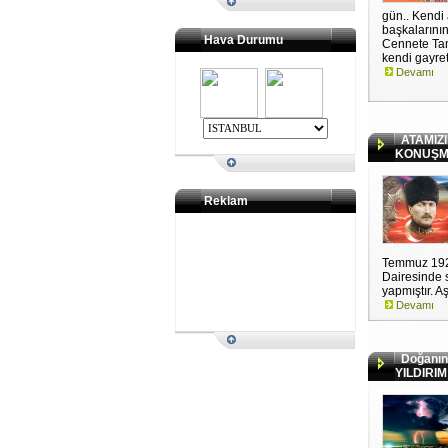
gün.. Kendi
başkalarının
Hava Durumu
Cennete Tan
kendi gayretl
Devamı
ATAMIZI
KONUŞM
Reklam
Temmuz 192
Dairesinde 
yapmıştır. Aş
Devamı
Doğanın ü
YILDIRIM