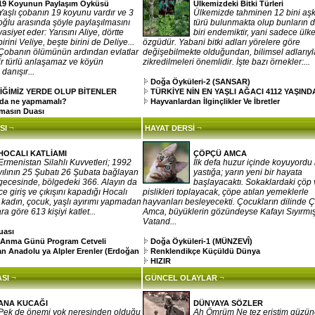
19 Koyunun Paylaşım Öyküsü
Ülkemizdeki Bitki Türleri
Yaşlı çobanın 19 koyunu vardır ve 3
Ülkemizde tahminen 12 bini aşkı
oğlu arasında şöyle paylaşılmasını
türü bulunmakta olup bunların d
vasiyet eder: Yarısını Aliye, dörtte
biri endemiktir, yani sadece ülk
birini Veliye, beşte birini de Deliye...
özgüdür. Yabani bitki adları yörelere göre
Çobanın ölümünün ardından evlatlar
değişebilmekte olduğundan, bilimsel adlarıyl
r türlü anlaşamaz ve köyün
zikredilmeleri önemlidir. İşte bazı örnekler:...
 danışır...
Doğa Öyküleri-2 (SANSAR)
İĞİMİZ YERDE OLUP BİTENLER
TÜRKİYE NİN EN YAŞLI AĞACI 4112 YAŞIND
nda ne yapmamalı?
Hayvanlardan İlginçlikler Ve İbretler
masın Duası
¬
¬
SI
HAYAT DERSİ
HOCALI KATLİAMI
ÇÖPÇÜ AMCA
Ermenistan Silahlı Kuvvetleri; 1992
İlk defa huzur içinde koyuyordu 
yılının 25 Şubatı 26 Şubata bağlayan
yastığa; yarın yeni bir hayata
gecesinde, bölgedeki 366. Alayın da
başlayacaktı. Sokaklardaki çöp 
ce giriş ve çıkışını kapadığı Hocalı
pislikleri toplayacak, çöpe atılan yemeklerle
, kadın, çocuk, yaşlı ayırımı yapmadan
hayvanları besleyecekti. Çocukların dilinde 
a göre 613 kişiyi katlet...
Amca, büyüklerin gözündeyse Kafayı Sıyırmı
Vatand...
uası
ı Anma Günü Program Cetveli
Doğa Öyküleri-1 (MÜNZEVÎ)
an Anadolu ya Alpler Erenler (Erdoğan
Renklendikçe Küçüldü Dünya
HIZIR
¬
¬
SI
GÜNCEL OLAYLAR
ANA KUCAĞI
DÜNYAYA SÖZLER
Pek de önemi yok neresinden olduğu
Ah Ömrüm Ne tez eriştim güzü