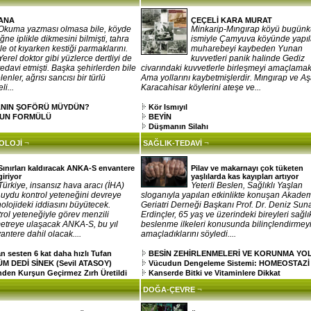
ANA
ÇEÇELİ KARA MURAT
Okuma yazması olmasa bile, köyde
Minkarip-Mıngırap köyü bugün
iğne iplikle dikmesini bilmişti, tahra
ismiyle Çamyuva köyünde yapı
ile ot kıyarken kestiği parmaklarını.
muharebeyi kaybeden Yunan
Yerel doktor gibi yüzlerce dertliyi de
kuvvetleri panik halinde Gediz
tedavi etmişti. Başka şehirlerden bile
civarındaki kuvvetlerle birleşmeyi amaçlamak
enler, ağrısı sancısı bir türlü
Ama yollarını kaybetmişlerdir. Mıngırap ve Aş
i...
Karacahisar köylerini ateşe ve...
ANIN ŞOFÖRÜ MÜYDÜN?
Kör Ismıyıl
UN FORMÜLÜ
BEYİN
Düşmanın Silahı
¬
¬
NOLOJİ
SAĞLIK-TEDAVİ
Sınırları kaldıracak ANKA-S envantere
Pilav ve makarnayı çok tüketen
giriyor
yaşlılarda kas kayıpları artıyor
Türkiye, insansız hava aracı (İHA)
Yeterli Beslen, Sağlıklı Yaşlan
 uydu kontrol yeteneğini devreye
sloganıyla yapılan etkinlikte konuşan Akade
olojideki iddiasını büyütecek.
Geriatri Derneği Başkanı Prof. Dr. Deniz Sun
ol yeteneğiyle görev menzili
Erdinçler, 65 yaş ve üzerindeki bireyleri sağlık
metreye ulaşacak ANKA-S, bu yıl
beslenme ilkeleri konusunda bilinçlendirmey
antere dahil olacak....
amaçladıklarını söyledi....
sesten 6 kat daha hızlı Tufan
BESİN ZEHİRLENMELERİ VE KORUNMA YO
 DEDİ SİNEK (Sevil ATASOY)
Vücudun Dengeleme Sistemi: HOMEOSTAZİ
den Kurşun Geçirmez Zırh Üretildi
Kanserde Bitki ve Vitaminlere Dikkat
¬
DOĞA-ÇEVRE