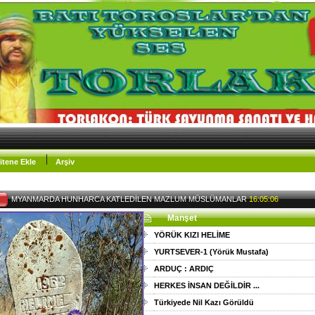
itene Ekle
Arşiv
EY MÜSLÜMAN_
Manşet
YÖRÜK KIZI HELİME
YURTSEVER-1 (Yörük Mustafa)
ARDUÇ : ARDIÇ
HERKES İNSAN DEĞİLDİR ...
Türkiyede Nil Kazı Görüldü