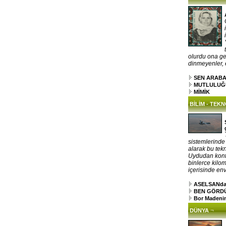
olurdu ona gel
dinmeyenler, el
SEN ARAB
MUTLULUĞ
MİMİK
BİLİM - TEK
sistemlerinde
alarak bu tekn
Uydudan kontr
binlerce kilo
içerisinde env
ASELSANdan 
BEN GÖRDÜM
Bor Madenin
¬
DÜNYA