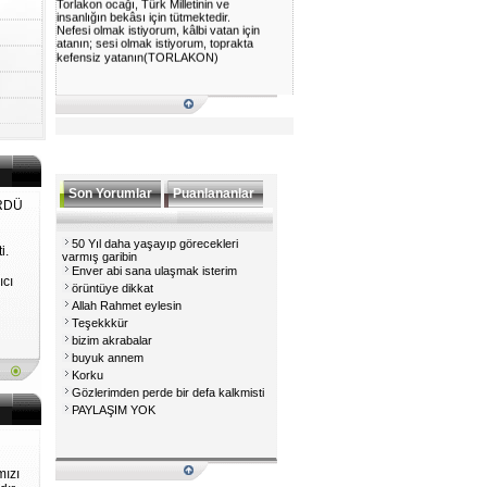
insanlığın bekâsı için tütmektedir.
Nefesi olmak istiyorum, kâlbi vatan için
atanın; sesi olmak istiyorum, toprakta
kefensiz yatanın(TORLAKON)
Son Yorumlar
Puanlananlar
RDÜ
50 Yıl daha yaşayıp görecekleri
i.
varmış garibin
Enver abi sana ulaşmak isterim
ıcı
örüntüye dikkat
Allah Rahmet eylesin
Teşekkkür
bizim akrabalar
buyuk annem
Korku
Gözlerimden perde bir defa kalkmisti
PAYLAŞIM YOK
mızı