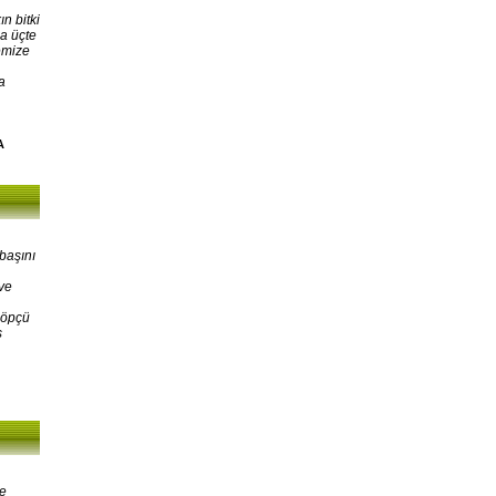
n bitki
a üçte
emize
a
A
başını
ve
Çöpçü
ş
ne