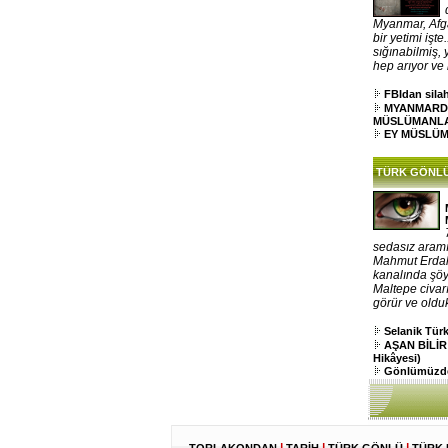
Myanmar, Afga
bir yetimi işt
sığınabilmiş,
hep arıyor ve k
FBIdan silah
MYANMARD
MÜSLÜMANL
EY MÜSLÜ
TÜRK GÖNL
sedasız aramı
Mahmut Erdal,
kanalında şöy
Maltepe civar
görür ve oldu
Selanik Tü
AŞAN BİLİR
Hikâyesi)
Gönlümüzde