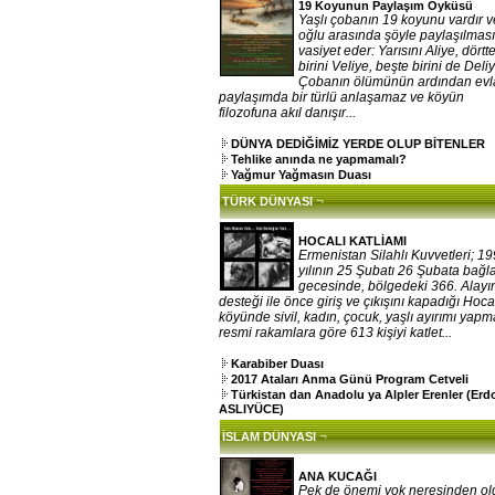
19 Koyunun Paylaşım Öyküsü
Yaşlı çobanın 19 koyunu vardır v
oğlu arasında şöyle paylaşılması
vasiyet eder: Yarısını Aliye, dörtt
birini Veliye, beşte birini de Deliy
Çobanın ölümünün ardından evla
paylaşımda bir türlü anlaşamaz ve köyün
filozofuna akıl danışır...
DÜNYA DEDİĞİMİZ YERDE OLUP BİTENLER
Tehlike anında ne yapmamalı?
Yağmur Yağmasın Duası
¬
TÜRK DÜNYASI
HOCALI KATLİAMI
Ermenistan Silahlı Kuvvetleri; 1
yılının 25 Şubatı 26 Şubata bağ
gecesinde, bölgedeki 366. Alayı
desteği ile önce giriş ve çıkışını kapadığı Hoca
köyünde sivil, kadın, çocuk, yaşlı ayırımı yap
resmi rakamlara göre 613 kişiyi katlet...
Karabiber Duası
2017 Ataları Anma Günü Program Cetveli
Türkistan dan Anadolu ya Alpler Erenler (Er
ASLIYÜCE)
¬
İSLAM DÜNYASI
ANA KUCAĞI
Pek de önemi yok neresinden o