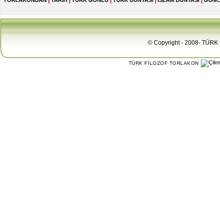
|
|
|
|
|
TORLAKONDAN
TARİH
TÜRK GÖNLÜ
TÜRK DÜNYASI
İSLAM DÜNYASI
GÜNC
© Copyright - 2008- TÜRK 
TÜRK FİLOZOF TORLAKON