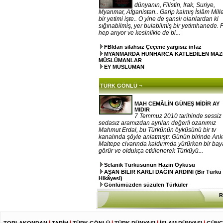
dünyanın, Filistin, Irak, Suriye,
Myanmar, Afganistan.. Garip kalmış İslâm Mille
bir yetimi işte.. O yine de şanslı olanlardan ki
sığınabilmiş, yer bulabilmiş bir yetimhanede. 
hep arıyor ve kesinlikle de bi...
FBIdan silahsız Çeçene yargısız infaz
MYANMARDA HUNHARCA KATLEDİLEN MA
MÜSLÜMANLAR
EY MÜSLÜMAN
¬
TÜRK GÖNLÜ
MAH CEMÂLİN GÜNEŞ MİDİR AY
MIDIR
7 Temmuz 2010 tarihinde sessiz
sedasız aramızdan ayrılan değerli ozanımız
Mahmut Erdal, bu Türkünün öyküsünü bir tv
kanalında şöyle anlatmıştı: Günün birinde An
Maltepe civarında kaldırımda yürürken bir ba
görür ve oldukça etkilenerek Türküyü...
Selanik Türküsünün Hazin Öyküsü
AŞAN BİLİR KARLI DAĞIN ARDINI (Bir Türkü
Hikâyesi)
Gönlümüzden süzülen Türküler
R