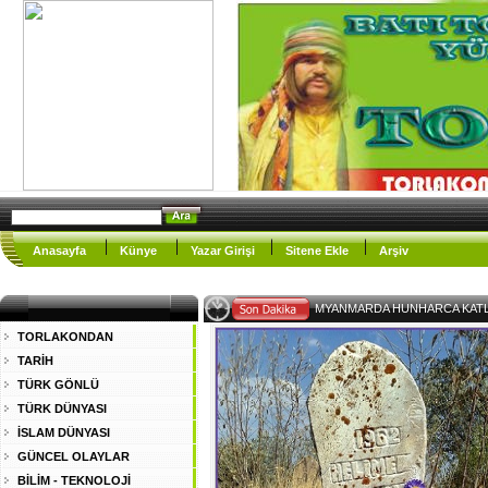
Anasayfa
Künye
Yazar Girişi
Sitene Ekle
Arşiv
EY MÜS-
TORLAKONDAN
TARİH
TÜRK GÖNLÜ
TÜRK DÜNYASI
İSLAM DÜNYASI
GÜNCEL OLAYLAR
BİLİM - TEKNOLOJİ