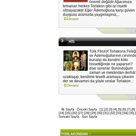
önemli değildir Ağacımıza
tırmanan herkes Torlakon gibi iyi niyetli
olmayacaktır Eğer Âdemoğluna karşı güven
duygusu aramızda yaygınlaşırsa,...
Devamı
HİS
Türk Filozof Torlakona Feleğ
ve Âdemoğullarının cevrind
bunalıp da kendini kötü
hissettiğinde ne yaparsın?
diye sorarlar. Bulunduğum
zaman ve mekândan derhâl
uzaklaşıp, kendime teselli aramaya çıkarım
der ve devamını da şöyle sıralar Torlakon...
Devamı
İlk Sayfa
Önceki Sayfa
[1]
[2]
[3]
[4]
[5]
[6]
[7]
[8]
-
-
[24]
[25]
[26]
[27]
[28]
[29]
[30]
[31]
[32]
[33]
[34]
[35]
Sonraki Sayfa
Son Sayfa
-
¬
TORLAKONDAN