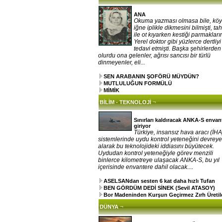
ANA
Okuma yazması olmasa bile, kö
iğne iplikle dikmesini bilmişti, ta
ile ot kıyarken kestiği parmakların
Yerel doktor gibi yüzlerce dertliy
tedavi etmişti. Başka şehirlerden
olurdu ona gelenler, ağrısı sancısı bir türlü
dinmeyenler, eli...
SEN ARABANIN ŞOFÖRÜ MÜYDÜN?
MUTLULUĞUN FORMÜLÜ
MİMİK
¬
BİLİM - TEKNOLOJİ
Sınırları kaldıracak ANKA-S envan
giriyor
Türkiye, insansız hava aracı (İHA
sistemlerinde uydu kontrol yeteneğini devrey
alarak bu teknolojideki iddiasını büyütecek.
Uydudan kontrol yeteneğiyle görev menzili
binlerce kilometreye ulaşacak ANKA-S, bu yıl
içerisinde envantere dahil olacak....
ASELSANdan sesten 6 kat daha hızlı Tufan
BEN GÖRDÜM DEDİ SİNEK (Sevil ATASOY)
Bor Madeninden Kurşun Geçirmez Zırh Üretil
¬
DÜNYA