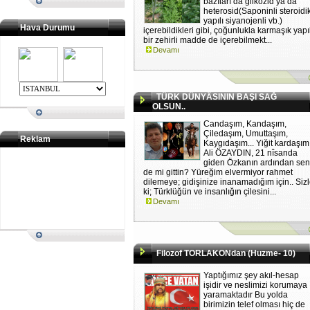
bazıları da glikozid ya da
heterosid(Saponinli steroidi
yapılı siyanojenli vb.)
Hava Durumu
içerebildikleri gibi, çoğunlukla karmaşık yapı
bir zehirli madde de içerebilmekt...
Devamı
TÜRK DÜNYÂSININ BAŞI SAĞ
OLSUN..
Candaşım, Kandaşım,
Çiledaşım, Umuttaşım,
Reklam
Kaygıdaşım... Yiğit kardaşım
Ali ÖZAYDIN, 21 nîsanda
giden Özkanın ardından se
de mi gittin? Yüreğim elvermiyor rahmet
dilemeye; gidişinize inanamadığım için.. Sizl
ki; Türklüğün ve insanlığın çilesini...
Devamı
Filozof TORLAKONdan (Huzme- 10)
Yaptığımız şey akıl-hesap
işidir ve neslimizi korumaya
yaramaktadır Bu yolda
birimizin telef olması hiç de