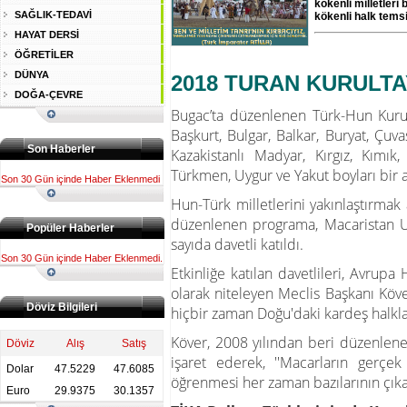
kökenli milletleri
SAĞLIK-TEDAVİ
kökenli halk temsil
HAYAT DERSİ
ÖĞRETİLER
DÜNYA
2018 TURAN KURULTA
DOĞA-ÇEVRE
Bugac’ta düzenlenen Türk-Hun Kurul
Başkurt, Bulgar, Balkar, Buryat, Çuv
Son Haberler
Kazakistanlı Madyar, Kırgız, Kımık
Türkmen, Uygur ve Yakut boyları bir a
Son 30 Gün içinde Haber Eklenmedi
Hun-Türk milletlerini yakınlaştırmak 
düzenlenen programa, Macaristan Ul
Popüler Haberler
sayıda davetli katıldı.
Son 30 Gün içinde Haber Eklenmedi.
Etkinliğe katılan davetlileri, Avrupa
olarak niteleyen Meclis Başkanı Köve
Döviz Bilgileri
hiçbir zaman Doğu'daki kardeş halkla
Köver, 2008 yılından beri düzenlen
Döviz
Alış
Satış
işaret ederek, ''Macarların gerçe
Dolar
47.5229
47.6085
öğrenmesi her zaman bazılarının çıkar
Euro
29.9375
30.1357