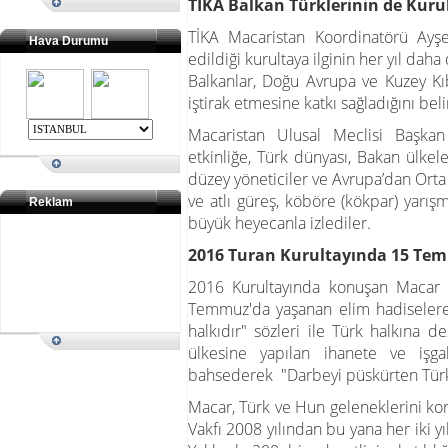
TİKA Balkan Türklerinin de Kurul
TİKA Macaristan Koordinatörü Ayşe
Hava Durumu
edildiği kurultaya ilginin her yıl daha
Balkanlar, Doğu Avrupa ve Kuzey Kı
iştirak etmesine katkı sağladığını belir
Macaristan Ulusal Meclisi Başkan 
etkinliğe, Türk dünyası, Bakan ülkeler
düzey yöneticiler ve Avrupa’dan Orta As
ve atlı güreş, köböre (kökpar) yarışm
Reklam
büyük heyecanla izlediler.
2016 Turan Kurultayında 15 Tem
2016 Kurultayında konuşan Macar T
Temmuz'da yaşanan elim hadiseler
halkıdır" sözleri ile Türk halkına d
ülkesine yapılan ihanete ve işga
bahsederek "Darbeyi püskürten Türk 
Macar, Türk ve Hun geleneklerini k
Vakfı 2008 yılından bu yana her iki y