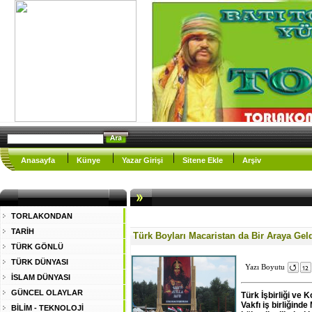
Anasayfa
Künye
Yazar Girişi
Sitene Ekle
Arşiv
TORLAKONDAN
TARİH
Türk Boyları Macaristan da Bir Araya Gel
TÜRK GÖNLÜ
TÜRK DÜNYASI
Yazı Boyutu
İSLAM DÜNYASI
GÜNCEL OLAYLAR
Türk İşbirliği ve
Vakfı iş birliğin
BİLİM - TEKNOLOJİ