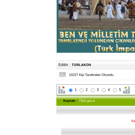
Editör :
TORLAKON
10227 Kişi Tarafından Okundu.
1
2
3
4
5
Kaynak
:
TİKA.gov.tr
Ka