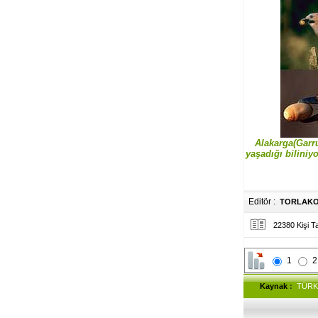
Alakarga(Garru
yaşadığı biliniy
Editör :
TORLAK
22380 Kişi T
1
2
Kaynak
:
TÜRK