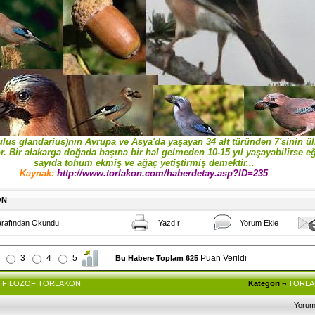
lus glandarius)nın Avrupa ve Asya'da yaşayan 34 alt türünden 7'sinin ü
or. Bir alakarga doğada başına bir hal gelmeden 10-15 yıl yaşayabilirse e
sayıda tohum ekmiş ve ağaç yetiştirmiş demektir...
Kaynak:
http://www.torlakon.com/haberdetay.asp?ID=235
ON
arafından Okundu.
Yazdır
Yorum Ekle
3
4
5
Puan Verildi
Bu Habere Toplam 625
 FİLOZOF TORLAKON
Kategori
¬
TORL
Yoru