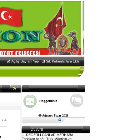
Açılış Sayfam Yap
Sık Kullanılanlara Ekle
09 Ağustos Pazar 2026
13:26
Duyuru
DEĞERLİ CANLAR MERHABA
Torlakon ocağı, Türk Milletinin ve
m