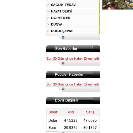
SAĞLIK-TEDAVİ
HAYAT DERSİ
ÖĞRETİLER
DÜNYA
DOĞA-ÇEVRE
Son Haberler
Son 30 Gün içinde Haber Eklenmedi
Popüler Haberler
Son 30 Gün içinde Haber Eklenmedi.
Döviz Bilgileri
Döviz
Alış
Satış
Dolar
47.5229
47.6085
Euro
29.9375
30.1357