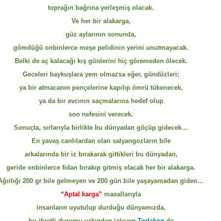
toprağın bağrına yerleşmiş olacak.
Ve her bir alakarga,
güz aylarının sonunda,
gömdüğü onbinlerce meşe pelidinin yerini unutmayacak.
Belki de aç kalacağı kış günlerini hiç göremeden ölecek.
Geceleri baykuşlara yem olmazsa eğer, gündüzleri;
ya bir atmacanın pençelerine kapılıp ömrü tükenecek,
ya da bir avcının saçmalarına hedef olup
son nefesini verecek.
Sonuçta, sırlarıyla birlikte bu dünyadan göçüp gidecek…
En yavaş canlılardan olan salyangozların bile
arkalarında bir iz bırakarak gittikleri bu dünyadan,
geride onbinlerce fidan bırakıp gitmiş olacak her bir alakarga.
Ağırlığı 200 gr bile gelmeyen ve 200 gün bile yaşayamadan giden…
“Aptal karga”
masallarıyla
insanların uyutulup durduğu dünyamızda,
bu ibretli durumu yakından izleyen
Torlakon
da