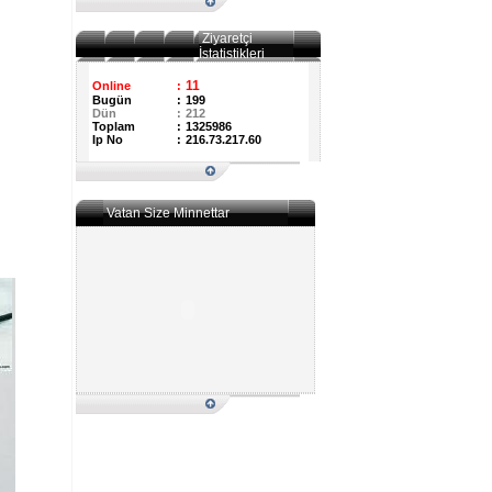
Ziyaretçi
İstatistikleri
11
Online
:
Bugün
:
199
Dün
:
212
Toplam
:
1325986
Ip No
:
216.73.217.60
Vatan Size Minnettar