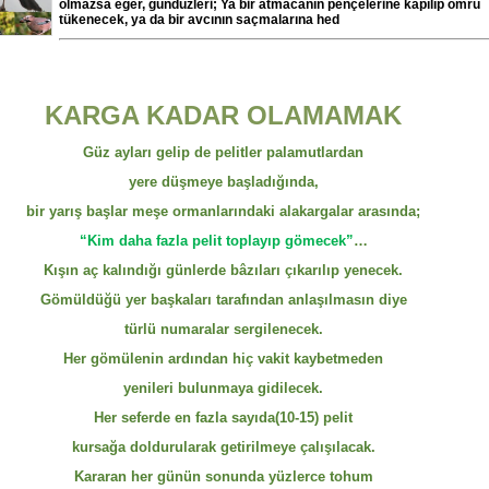
olmazsa eğer, gündüzleri; Ya bir atmacanın pençelerine kapılıp ömrü
tükenecek, ya da bir avcının saçmalarına hed
KARGA KADAR OLAMAMAK
Güz ayları gelip de pelitler palamutlardan
yere düşmeye başladığında,
bir yarış başlar meşe ormanlarındaki alakargalar arasında;
“Kim daha fazla pelit toplayıp gömecek”
…
Kışın aç kalındığı günlerde bâzıları çıkarılıp yenecek.
Gömüldüğü yer başkaları tarafından anlaşılmasın diye
türlü numaralar sergilenecek.
Her gömülenin ardından hiç vakit kaybetmeden
yenileri bulunmaya gidilecek.
Her seferde en fazla sayıda(10-15) pelit
kursağa doldurularak getirilmeye çalışılacak.
Kararan her günün sonunda yüzlerce tohum