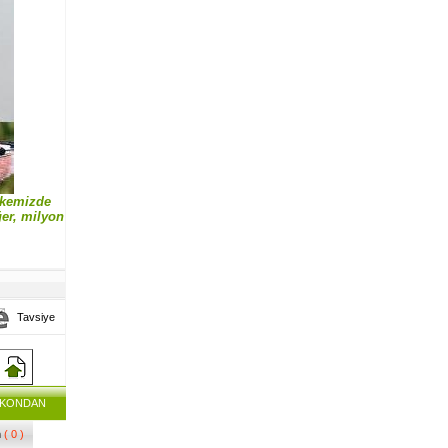
lkemizde
ğer, milyon
Tavsiye
AKONDAN
m
( 0 )