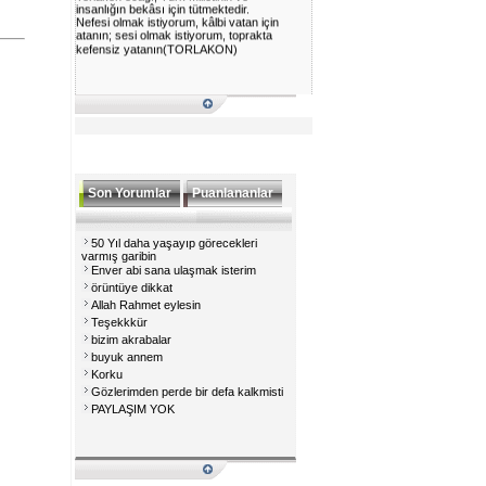
insanlığın bekâsı için tütmektedir.
Nefesi olmak istiyorum, kâlbi vatan için
atanın; sesi olmak istiyorum, toprakta
kefensiz yatanın(TORLAKON)
Son Yorumlar
Puanlananlar
50 Yıl daha yaşayıp görecekleri
varmış garibin
Enver abi sana ulaşmak isterim
örüntüye dikkat
Allah Rahmet eylesin
Teşekkkür
bizim akrabalar
buyuk annem
Korku
Gözlerimden perde bir defa kalkmisti
PAYLAŞIM YOK