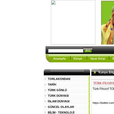
Anasayfa
Künye
Yazar Girişi
S
Künye Bilgi
TORLAKONDAN
TÜRK FİLOZO
TARİH
Türk Filozof 
TÜRK GÖNLÜ
TÜRK DÜNYASI
İSLAM DÜNYASI
https://twitter.co
GÜNCEL OLAYLAR
BİLİM - TEKNOLOJİ