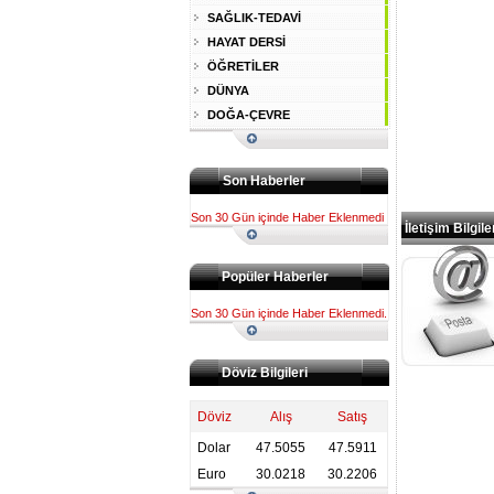
SAĞLIK-TEDAVİ
HAYAT DERSİ
ÖĞRETİLER
DÜNYA
DOĞA-ÇEVRE
Son Haberler
Son 30 Gün içinde Haber Eklenmedi
İletişim Bilgile
Popüler Haberler
Son 30 Gün içinde Haber Eklenmedi.
Döviz Bilgileri
Döviz
Alış
Satış
Dolar
47.5055
47.5911
Euro
30.0218
30.2206