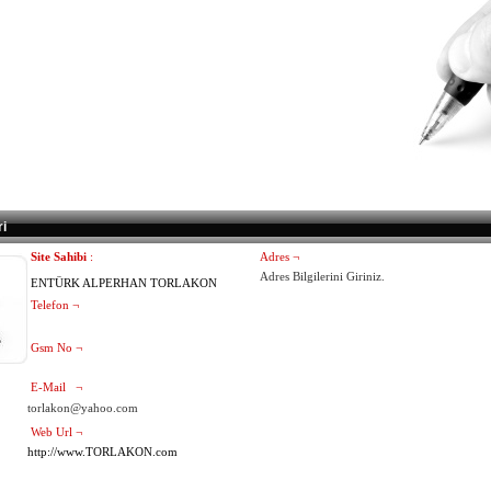
ri
Site Sahibi
:
Adres
¬
Adres Bilgilerini Giriniz.
ENTÜRK ALPERHAN TORLAKON
Telefon
¬
Gsm No
¬
E-Mail
¬
torlakon@yahoo.com
Web Url
¬
http://www.TORLAKON.com