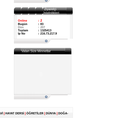
Ziyaretçi
İstatistikleri
2
Online
:
Bugün
:
83
Dün
:
207
Toplam
:
1325413
Ip No
:
216.73.217.9
Vatan Size Minnettar
|
|
|
|
Vİ
HAYAT DERSİ
ÖĞRETİLER
DÜNYA
DOĞA-