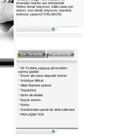
insanlığın bekâsı için tütmektedir.
Nefesi olmak istiyorum, kâlbi vatan için
atanın; sesi olmak istiyorum, toprakta
kefensiz yatanın(TORLAKON)
Son Yorumlar
Puanlananlar
50 Yıl daha yaşayıp görecekleri
varmış garibin
Enver abi sana ulaşmak isterim
örüntüye dikkat
Allah Rahmet eylesin
Teşekkkür
bizim akrabalar
buyuk annem
Korku
Gözlerimden perde bir defa kalkmisti
PAYLAŞIM YOK