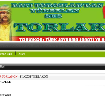
itene Ekle
Arşiv
leri
F TORLAKON
- FİLOZOF TORLAKON
TORLAKON
m/Torlakon