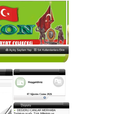
Açılış Sayfam Yap
Sık Kullanılanlara Ekle
07 Ağustos Cuma 2026
Duyuru
DEĞERLİ CANLAR MERHABA
Torlakon ocağı, Türk Milletinin ve