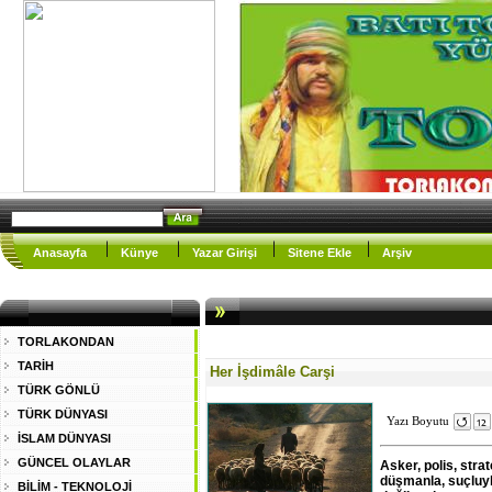
Anasayfa
Künye
Yazar Girişi
Sitene Ekle
Arşiv
TORLAKONDAN
TARİH
Her İşdimâle Carşi
TÜRK GÖNLÜ
TÜRK DÜNYASI
Yazı Boyutu
İSLAM DÜNYASI
GÜNCEL OLAYLAR
Asker, polis, stra
düşmanla, suçluyl
BİLİM - TEKNOLOJİ