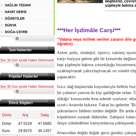
değilseniz, çevren
SAĞLIK-TEDAVİ
şüpheyle bakma z
HAYAT DERSİ
ÖĞRETİLER
DÜNYA
***Her İşdimâle Carşi***
DOĞA-ÇEVRE
“Vatana veya millete verilen zararın dile g
öğretisi)
Son Haberler
Asker, polis, stratejist, sporcu, satranç oyu
karşı karşıya gelme gibi bir konumda değilsen
Son 30 Gün içinde Haber Eklenmedi
hep şüpheyle bakma zorunluluğu hissetmeni
uzaklaştırarak yalnızlaştıracak ve sürekli tör
Popüler Haberler
yapacaktır.
Issız dağ başlarında koyunlarıyla birlikte hu
Son 30 Gün içinde Haber Eklenmedi.
bir çobanın yanına iki kişi geldiğinde onları T
olduğu’ konusunda ikna ederek susturur; elind
Döviz Bilgileri
izzet-i ikramda bulunur. Fakat bu gelenler “Bi
şükranlarını bildiren türden değildir. Bir anda
Döviz
Alış
Satış
köpeklerini vurarak öldürürler. Sahipsiz kala
öteye söteledikleri kamyonlarına yükleyerek 
Dolar
47.5229
47.6085
Euro
29.9375
30.1357
Anasından doğdu doğalı gece gündüz çalışar