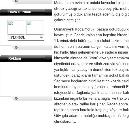
Mustafa’nın evinin altındaki koyunlar bir ge
etmez yaptığı iz takibi sonucu beş yüz metr
Hava Durumu
götürülmüş olduklarını tespit eder. Gidiş o gid
çalınıp gitmiştir.
Osmaniye’li Koca Yörük, pazara götürdüğü k
koymuştur. Geride kalanların hepsine birden mü
“Üzerimizdeki bütün para bu fakat bizim arac
de hem senin paranın da geri kalanını vermiş
hiç hinlik filan gelmemekte ve sadece insanî
kimsenin alnında da “kötü” diye yazmamaktadı
Reklam
niyetlerini ortaya kor ve silah zoruyla yönlen
yanlışlık filan yapayım deme! Sen tek başınas
üstündeki paracıkların tamamını sökül bakalım!
Seçmece koçlardan birini kestirip közde çevirm
kemirirken öylesine keyiflidirler ki, rahmetli 
isteyecektir. Dağlarda yankılanan hunhar kahk
bizimkini urganla bir kenara bağlar ve traktörü
aktörleri olarak tarihe karışırlar. Neden son
teptikten sonra karakola koşup şikâyette bulun
Göv gibi adamın meteliğe muhtaç bir hâlde g
olmuşlardır…