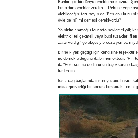
Bunlar gibi bir dünya örnekleme mevcut. Şehir
kırsaldan örnekler verdim… Peki ne yapması g
olabileceğini farz sayıp da “Ben onu bunu bi
öyle gelin!” mi demesi gerekiyordu?
Ya bizim emmoğlu Mustafa neylemeliydi; ken
elektrikli tel çekmeli veya bubi tuzakları fil
zarar verdiği” gerekçesiyle ceza yemez miyd
Birine kıyak geçtiği için kendisine teşekkür
ne demek olduğunu da bilmemektedir. “Piri te
da “Peki sen ne dedin onun teşekkürüne karşı
furdim oni!”...
Issız dağ başlarında insan yüzüne hasret ka
misafirperverliği bir kenara bırakarak Temel g