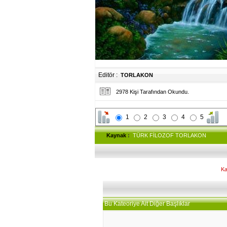
Editör :
TORLAKON
2978 Kişi Tarafından Okundu.
1
2
3
4
5
Kaynak
:
TÜRK FİLOZOF TORLAKON
Ka
Bu Kateoriye Ait Diğer Başlıklar