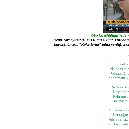
(Mevla, şehidimizin de 
Şehit Yarbayımız Alim YILMAZ 1998 Yılında yü
harekât öncesi, “Roketlerim” adını verdiği kom
Kahramanlık n
Ne de yıldız
Ölmezliği 
Kahramanlık;
Sızlasa da
Koşar adım
Kahramanl
İleriye a
Yırtıcılar az
Her ışığın
Adsız sansız
Göz kırpmadan