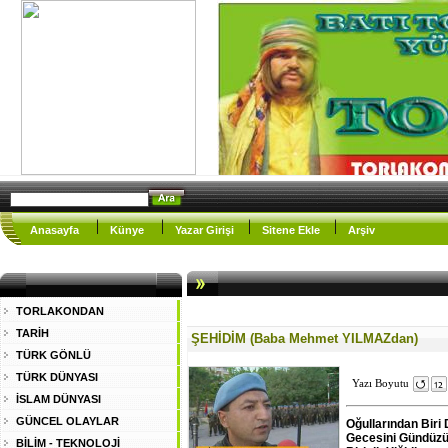
Anasayfa
Künye
Yazar Girişi
Sitene Ekle
Arşiv
TORLAKONDAN
TARİH
ŞEHİDİM (Baba Mehmet YILMAZdan)
TÜRK GÖNLÜ
TÜRK DÜNYASI
Yazı Boyutu
İSLAM DÜNYASI
GÜNCEL OLAYLAR
Oğullarından Biri
Gecesini Gündüzü
BİLİM - TEKNOLOJİ