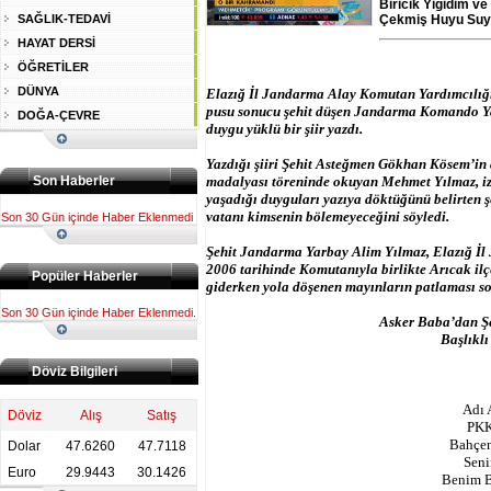
Biricik Yiğidim v
SAĞLIK-TEDAVİ
Çekmiş Huyu Suyu
HAYAT DERSİ
ÖĞRETİLER
DÜNYA
Elazığ İl Jandarma Alay Komutan Yardımcılığı 
pusu sonucu şehit düşen Jandarma Komando Ya
DOĞA-ÇEVRE
duygu yüklü bir şiir yazdı.
Yazdığı şiiri Şehit Asteğmen Gökhan Kösem’in 
Son Haberler
madalyası töreninde okuyan Mehmet Yılmaz, iz
yaşadığı duyguları yazıya döktüğünü belirten
vatanı kimsenin bölemeyeceğini söyledi.
Son 30 Gün içinde Haber Eklenmedi
Şehit Jandarma Yarbay Alim Yılmaz, Elazığ İl
2006 tarihinde Komutanıyla birlikte Arıcak ilç
Popüler Haberler
giderken yola döşenen mayınların patlaması so
Son 30 Gün içinde Haber Eklenmedi.
Asker Baba’dan Ş
Başlıklı
Döviz Bilgileri
Adı
Döviz
Alış
Satış
PKK
Bahçen
Dolar
47.6260
47.7118
Seni
Euro
29.9443
30.1426
Benim B