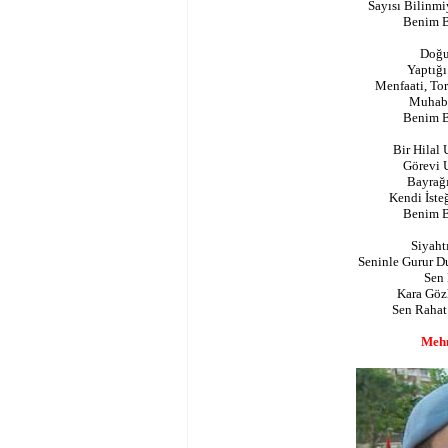
Sayısı Bilinmi
Benim B
Doğu
Yaptığı
Menfaati, To
Muhabb
Benim B
Bir Hilal
Görevi U
Bayrağı
Kendi İsteğ
Benim B
Siyaht
Seninle Gurur 
Sen
Kara Gö
Sen Rahat
Meh