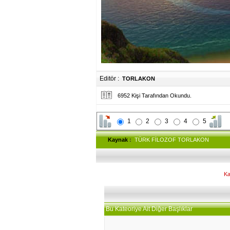
Editör :
TORLAKON
6952 Kişi Tarafından Okundu.
1
2
3
4
5
Kaynak
:
TÜRK FİLOZOF TORLAKON
Ka
Bu Kateoriye Ait Diğer Başlıklar