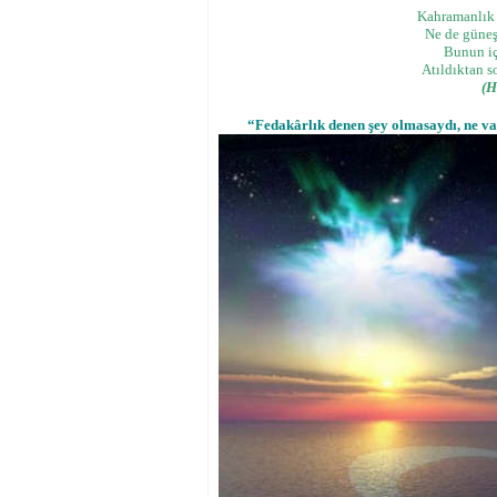
Kahramanlık n
Ne de güneş
Bunun içi
Atıldıktan s
(H
“Fedakârlık denen şey olmasaydı, ne vat