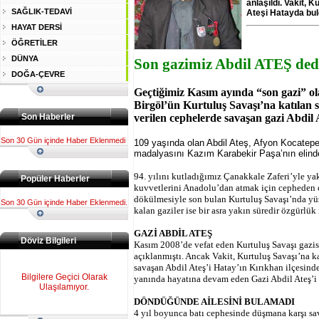
anlaşıldı. Vakit, 
SAĞLIK-TEDAVİ
Ateşi Hatayda bul
HAYAT DERSİ
ÖĞRETİLER
DÜNYA
Son gazimiz Abdil ATEŞ ded
DOĞA-ÇEVRE
Geçtiğimiz Kasım ayında “son gazi” ol
Birgöl’ün Kurtuluş Savaşı’na katılan s
Son Haberler
verilen cephelerde savaşan gazi Abdil 
Son 30 Gün içinde Haber Eklenmedi
109 yaşında olan Abdil Ateş, Afyon Kocatepe
madalyasını Kazım Karabekir Paşa’nın elinde
94. yılını kutladığımız Çanakkale Zaferi’yle ya
Popüler Haberler
kuvvetlerini Anadolu’dan atmak için cepheden 
dökülmesiyle son bulan Kurtuluş Savaşı’nda yüz
Son 30 Gün içinde Haber Eklenmedi.
kalan gaziler ise bir asra yakın süredir özgürlük
GAZİ ABDİL ATEŞ
Döviz Bilgileri
Kasım 2008’de vefat eden Kurtuluş Savaşı gazi
açıklanmıştı. Ancak Vakit, Kurtuluş Savaşı’na 
savaşan Abdil Ateş’i Hatay’ın Kırıkhan ilçesind
Bilgilere Geçici Olarak
yanında hayatına devam eden Gazi Abdil Ateş’i e
Ulaşılamıyor.
DÖNDÜĞÜNDE AİLESİNİ BULAMADI
4 yıl boyunca batı cephesinde düşmana karşı sa