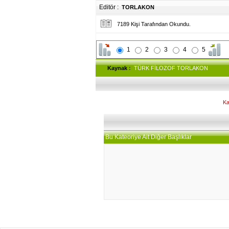
Editör :
TORLAKON
7189 Kişi Tarafından Okundu.
1
2
3
4
5
Kaynak
:
TÜRK FİLOZOF TORLAKON
Ka
Bu Kateoriye Ait Diğer Başlıklar