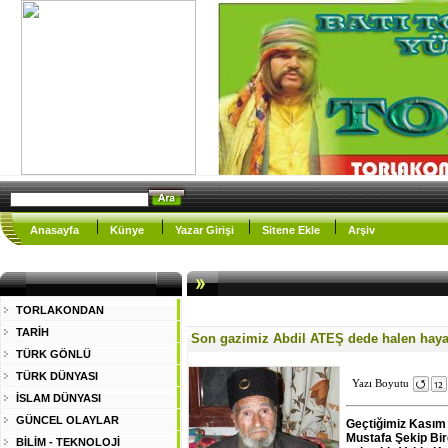
Anasayfa
Künye
Yazar Girişi
Sitene Ekle
Arşiv
TORLAKONDAN
TARİH
Son gazimiz Abdil ATEŞ dede halen haya
TÜRK GÖNLÜ
TÜRK DÜNYASI
Yazı Boyutu
İSLAM DÜNYASI
GÜNCEL OLAYLAR
Geçtiğimiz Kasım 
Mustafa Şekip Bir
BİLİM - TEKNOLOJİ