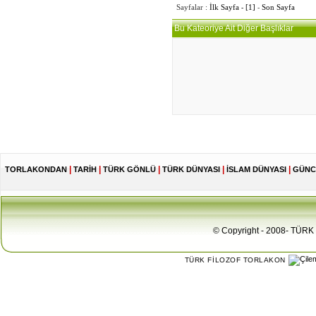
Sayfalar :
İlk Sayfa
-
[1]
-
Son Sayfa
Bu Kateoriye Ait Diğer Başlıklar
|
|
|
|
|
TORLAKONDAN
TARİH
TÜRK GÖNLÜ
TÜRK DÜNYASI
İSLAM DÜNYASI
GÜNC
© Copyright - 2008- TÜRK 
TÜRK FİLOZOF TORLAKON