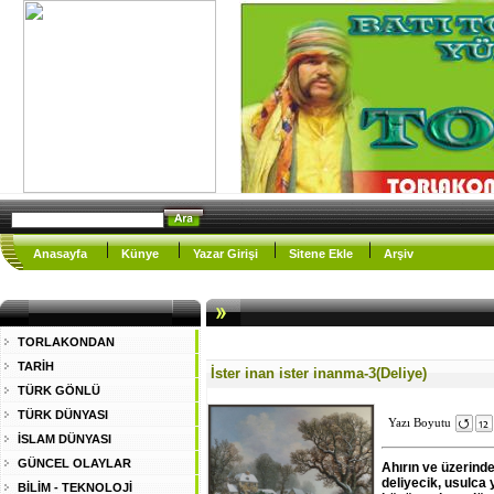
Anasayfa
Künye
Yazar Girişi
Sitene Ekle
Arşiv
TORLAKONDAN
TARİH
İster inan ister inanma-3(Deliye)
TÜRK GÖNLÜ
TÜRK DÜNYASI
Yazı Boyutu
İSLAM DÜNYASI
GÜNCEL OLAYLAR
Ahırın ve üzerinde
deliyecik, usulca
BİLİM - TEKNOLOJİ