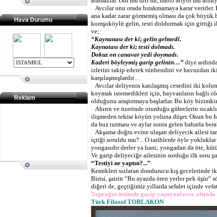
alamazlar. Ölü mü diri mi, nabzı atıyor mu atmı
Avcılar onu orada bırakmamaya karar verirler. 
ana kadar zarar görmemiş olması da çok büyük bi
Hava Durumu
komşuköylü gelin, testi doldurmak için gittiği 
ve;
“Kaynanası der ki; gelin gelmedi.
Kaynatası der ki; testi dolmadı.
Dokuz on canavar yedi doymadı.
Kaderi böyleymiş garip gelinin…”
diye ardında
izlerini takip ederek tünbendini ve havuzdan ik
karşılaşmışlardır…
Avcılar deliyenin katılaşmış cesedini iki kolu
koymak istemedikleri için, hayvanların bağlı old
Reklam
olduğunu araştırmaya başlarlar. Bu köy bizimki
Ahırın ve üzerinde oturduğu gübrelerin sıcakl
ilişmeden tekrar köyün yoluna düşer. Onun bu ha
da buz tutması ve aylar sonra gelen baharla be
Akşama doğru evine ulaşan deliyecik ailesi tar
içtiği soruldu mu?... O tarihlerde öyle yoklukla
yongasıdır derler ya hani; yongadan da öte, küt
Ve garip deliyeciğe ailesinin sorduğu ilk soru şu
“Testiyi ne yaptın?...”
Kemikleri sızlatan dondurucu kış gecelerinde ik
Birisi, şairin “Bu ayazda ören yerler pek üşür” s
diğeri de, geçtiğimiz yıllarda sefalet içinde vef
Toprağın üstünde garip yaşayanların, altınd
Türk Filozof TORLAKON