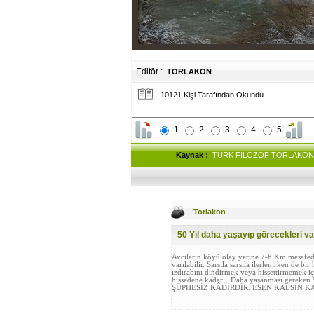
Editör :
TORLAKON
10121 Kişi Tarafından Okundu.
1
2
3
4
5
Kaynak
:
TÜRK FİLOZOF TORLAKON
Torlakon
50 Yıl daha yaşayıp görecekleri va
Avcıların köyü olay yerine 7-8 Km mesafede v
varılabilir. Sarsıla sarsıla ilerlenirken de b
ızdırabını dindirmek veya hissettirmemek için
hissedene kadar... Daha yaşanması gereke
ŞÜPHESİZ KÂDİRDİR. ESEN KALSIN K