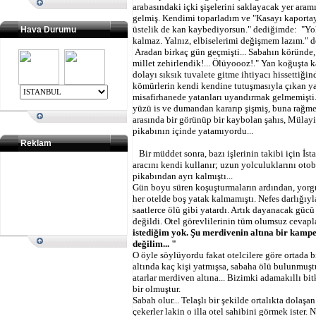
arabasındaki içki şişelerini saklayacak yer ara
gelmiş. Kendimi toparladım ve "Kasayı kaportay
üstelik de kan kaybediyorsun." dediğimde:
"Yok
Hava Durumu
kalmaz. Yalnız, elbiselerimi değişmem lazım." d
Aradan birkaç gün geçmişti... Sabahın köründe, 
millet zehirlendik!... Ölüyoooz!." Yan koğuşta k
dolayı sıksık tuvalete gitme ihtiyacı hissettiği
kömürlerin kendi kendine tutuşmasıyla çıkan yan
misafirhanede yatanları uyandırmak gelmemişti...
yüzü is ve dumandan kararıp şişmiş, buna rağme
arasında bir görünüp bir kaybolan şahıs, Mülayi
pikabının içinde yatamıyordu...
Reklam
Bir müddet sonra, bazı işlerinin takibi için İst
aracını kendi kullanır; uzun yolculuklarını otobü
pikabından ayrı kalmıştı...
Gün boyu süren koşuşturmaların ardından, yorgun
her otelde boş yatak kalmamıştı. Nefes darlığıyl
saatlerce ölü gibi yatardı. Artık dayanacak gücü
değildi. Otel görevlilerinin tüm olumsuz cevap
istediğim yok. Şu merdivenin altına bir kampet
değilim... "
O öyle söylüyordu fakat otelcilere göre ortada 
altında kaç kişi yatmışsa, sabaha ölü bulunmuş
atarlar merdiven altına... Bizimki adamakıllı b
bir olmuştur.
Sabah olur... Telaşlı bir şekilde ortalıkta dola
çekerler lakin o illa otel sahibini görmek ister. 