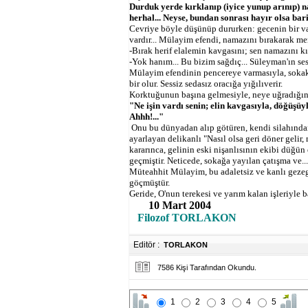
Durduk yerde kırklanıp (iyice yunup arınıp) 
herhal... Neyse, bundan sonrası hayır olsa bari
Cevriye böyle düşünüp dururken: gecenin bir vakt
vardır... Mülayim efendi, namazını bırakarak mer
-Bırak herif elalemin kavgasını; sen namazını kı
-Yok hanım... Bu bizim sağdıç... Süleyman'ın sesi.
Mülayim efendinin pencereye varmasıyla, sokakt
bir olur. Sessiz sedasız oracığa yığılıverir.
Korktuğunun başına gelmesiyle, neye uğradığını 
"Ne işin vardı senin; elin kavgasıyla, döğüşüy
Ahhh!..."
Onu bu dünyadan alıp götüren, kendi silahında
ayarlayan delikanlı "Nasıl olsa geri döner gelir
kararınca, gelinin eski nişanlısının ekibi düğün
geçmiştir. Neticede, sokağa yayılan çatışma ve...
Müteahhit Mülayim, bu adaletsiz ve kanlı gez
göçmüştür.
Geride, O'nun terekesi ve yarım kalan işleriyle 
10 Mart 2004
Filozof
TORLAKON
Editör :
TORLAKON
7586 Kişi Tarafından Okundu.
1
2
3
4
5