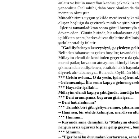
anlatır ve bütün masrafları kendisi çekmek üzer
yapacaktır. Otel sahibi, daha önce olanları da 
memnun olmuştur.
Müteahhitimiz uygun şekilde merdiveni yıkarak
oluşan boşluğu da çevirerek minik ve şirin bir m
İşlerini tamamladıktan sonra gönül huzuruyla 
devam eder... Günün birinde, bir arkadaşının oğ
içildikten sonra, herkes duvar diplerine dizilmiş
şarkılar ortalığı inletir:
“
Gadiiiyfedeeyn keseeysiyyi, gayfedeyn gelir 
Belinden tabancasını çeken boşaltır, tavandaki a
Mülayim efendi de kendinden geçer ve o da çıkarır
mermi patlar, kovanını atmayınca ikinciyi kıstır
çıkmasından endişelenen, etraftaki aklı başınd
diyerek alır tabancayı... Bu arada köylünün biri
*** Gelsin ovlum... O da yesin, işsin, eğlensin!.
- Gelemezmiş... İlla senin kapıya gelmen gere
*** Hayırdır işallah!...
Mülayim efendi kapıya çıktığında, tanıdığa b
*** Beni aramışsınız, buyurun girin içeri...
-- Beni hatırladın mı?
*** Tanıdık biri gibi geliyon emme, çıkarama
-- Hani sen, bir otelde kalmıştın; merdiven altı
*** Hımmm...
-- Rüyanda sana demiştim ki "Mülayim efendi
hergün arsız uğursuz kişiler gelip geçiyor, ban
*** Mmmm...
-- “Eğer beni bu durumdan kurtarırsan, sana 