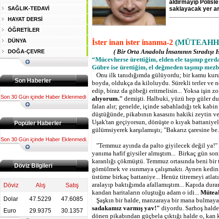
aldırmayıp Polisle
SAĞLIK-TEDAVİ
saklayacak yer ar
HAYAT DERSİ
ÖĞRETİLER
DÜNYA
İster inan ister inanma-2
(MÜTEAHH
( Bir Orta Anadolu İnsanının Sıradışı H
DOĞA-ÇEVRE
“
Mücevherse ürettiğim, elden ele taşınıp gerda
Gübre ise ürettiğim, el değmeden taşınıp mezb
Onu ilk tanıdığımda gülüyordu; bir kamu kurul
Son Haberler
boyda, oldukça da kiloluydu. Sürekli terler ve ne
edip, biraz da göbeği eritmelisin... Yoksa işin z
Son 30 Gün içinde Haber Eklenmedi
alıyorum."
demişti. Halbuki, yüzü hep güler dur
falan alır; genelde, içinde sabahladığı tek kabi
düştüğünde, pikabının kasasını hakiki zeytin ve
Uşak'tan geçiyorsun, dönüşte o kıyak battaniyele
Popüler Haberler
gülümsiyerek karşılamıştı; "Bakarız çaresine be
Son 30 Gün içinde Haber Eklenmedi.
"Temmuz ayında da palto giyilecek değil ya!"
yanıma hafif giysiler almıştım... Birkaç gün so
karanlığı çökmüştü. Temmuz ortasında beni bir ti
Döviz Bilgileri
gömülmek ve ısınmaya çalışmaktı. Aynen kedinin
üstüme birkaç battaniye... Henüz titremeyi atl
aralayıp baktığımda afallamıştım... Kapıda dur
Döviz
Alış
Satış
kandan haritaların oluştuğu adam o idi...
Müteah
Dolar
47.5229
47.6085
Şaşkın bir halde, manzaraya bir mana bulmaya 
sadakamız varmış yav!"
diyordu. Sarhoş halde 
Euro
29.9375
30.1357
dönen pikabından güçbela çıktığı halde o, kan 