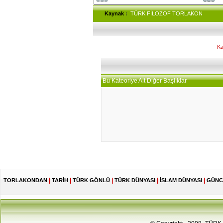
Kaynak
:
TÜRK FİLOZOF TORLAKON
Ka
Bu Kateoriye Ait Diğer Başlıklar
|
|
|
|
|
TORLAKONDAN
TARİH
TÜRK GÖNLÜ
TÜRK DÜNYASI
İSLAM DÜNYASI
GÜNC