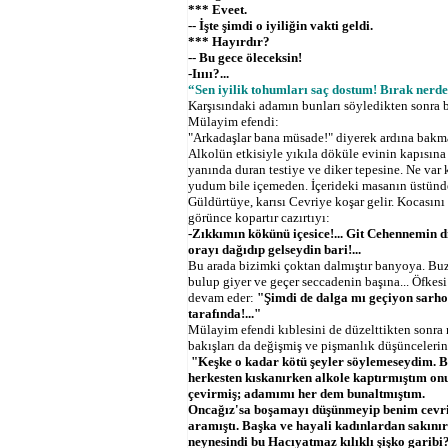
*** Eveet.
-- İşte şimdi o iyiliğin vakti geldi.
*** Hayırdır?
-- Bu gece öleceksin!
-Iıııı?...
“Sen iyilik tohumları saç dostum! Bırak nerde
Karşısındaki adamın bunları söyledikten sonra b
Mülayim efendi:
"Arkadaşlar bana müsade!" diyerek ardına bakma
Alkolün etkisiyle yıkıla döküle evinin kapısına
yanında duran testiye ve diker tepesine. Ne var ki
yudum bile içemeden. İçerideki masanın üstünde 
Güldürtüye, karısı Cevriye koşar gelir. Kocası
görünce kopartır cazırtıyı:
-Zıkkımın kökünü içesice!... Git Cehennemin d
orayı dağıdıp gelseydin bari!...
Bu arada bizimki çoktan dalmıştır banyoya. Buz g
bulup giyer ve geçer seccadenin başına... Öfkes
devam eder:
"Şimdi de dalga mı geçiyon sarhoş
tarafında!..."
Mülayim efendi kıblesini de düzelttikten sonra 
bakışları da değişmiş ve pişmanlık düşünceleri
"Keşke o kadar kötü şeyler söylemeseydim. 
herkesten kıskanırken alkole kaptırmıştım on
çevirmiş; adamımı her dem bunaltmıştım.
Oncağız'sa boşamayı düşünmeyip benim cevri
aramıştı. Başka ve hayali kadınlardan sakını
neynesindi bu Hacıyatmaz kılıklı şişko garibi?.