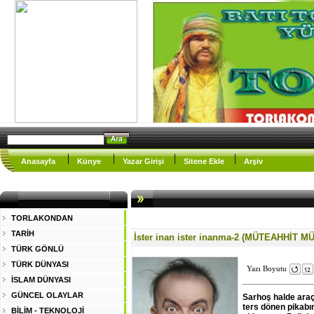
Anasayfa
Künye
Yazar Girişi
Sitene Ekle
Arşiv
TORLAKONDAN
TARİH
İster inan ister inanma-2 (MÜTEAHHİT M
TÜRK GÖNLÜ
TÜRK DÜNYASI
Yazı Boyutu
İSLAM DÜNYASI
GÜNCEL OLAYLAR
Sarhoş halde araç 
ters dönen pikabın
BİLİM - TEKNOLOJİ