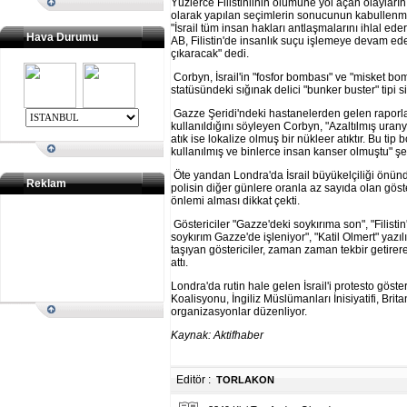
Yüzlerce Filistinlinin ölümüne yol açan olayların
olarak yapılan seçimlerin sonucunun kabullenme
"İsrail tüm insan hakları antlaşmalarını ihlal ede
Hava Durumu
AB, Filistin'de insanlık suçu işlemeye devam ede
çıkaracak" dedi.
Corbyn, İsrail'in "fosfor bombası" ve "misket bom
statüsündeki sığınak delici "bunker buster" tipi sil
Gazze Şeridi'ndeki hastanelerden gelen raporlar
kullanıldığını söyleyen Corbyn, "Azaltılmış uran
atık ise lokalize olmuş bir nükleer atıktır. Bu t
kullanılmış ve binlerce insan kanser olmuştu" ş
Öte yandan Londra'da İsrail büyükelçiliği önünde 
Reklam
polisin diğer günlere oranla az sayıda olan göst
önlemi alması dikkat çekti.
Göstericiler "Gazze'deki soykırıma son", "Filistin'
soykırım Gazze'de işleniyor", "Katil Olmert" yazıl
taşıyan göstericiler, zaman zaman tekbir getirere
attı.
Londra'da rutin hale gelen İsrail'i protesto göste
Koalisyonu, İngiliz Müslümanları İnisiyatifi, Bri
organizasyonlar düzenliyor.
Kaynak:
Aktifhaber
Editör :
TORLAKON