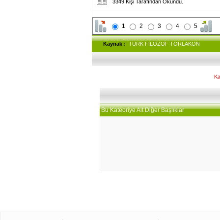
3349 Kişi Tarafından Okundu.
1
2
3
4
5
Kaynak
:
TÜRK FİLOZOF TORLAKON
Ka
Bu Kateoriye Ait Diğer Başlıklar