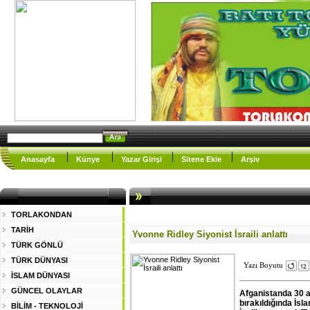
Anasayfa
Künye
Yazar Girişi
Sitene Ekle
Arşiv
TORLAKONDAN
TARİH
Yvonne Ridley Siyonist İsraili anlattı
TÜRK GÖNLÜ
TÜRK DÜNYASI
Yazı Boyutu
İSLAM DÜNYASI
GÜNCEL OLAYLAR
Afganistanda 30 a
bırakıldığında İsl
BİLİM - TEKNOLOJİ