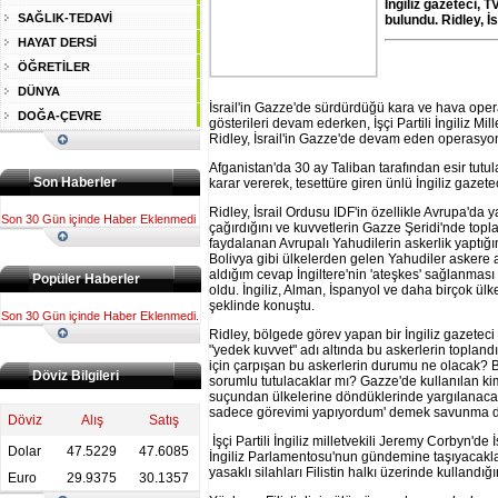
İngiliz gazeteci,
SAĞLIK-TEDAVİ
bulundu. Ridley, İ
HAYAT DERSİ
ÖĞRETİLER
DÜNYA
İsrail'in Gazze'de sürdürdüğü kara ve hava opera
DOĞA-ÇEVRE
gösterileri devam ederken, İşçi Partili İngiliz 
Ridley, İsrail'in Gazze'de devam eden operasyonu
Afganistan'da 30 ay Taliban tarafından esir tut
Son Haberler
karar vererek, tesettüre giren ünlü İngiliz gaz
Ridley, İsrail Ordusu IDF'in özellikle Avrupa'da 
Son 30 Gün içinde Haber Eklenmedi
çağırdığını ve kuvvetlerin Gazze Şeridi'nde toplan
faydalanan Avrupalı Yahudilerin askerlik yaptığını
Bolivya gibi ülkelerden gelen Yahudiler askere a
aldığım cevap İngiltere'nin 'ateşkes' sağlanması
Popüler Haberler
oldu. İngiliz, Alman, İspanyol ve daha birçok ül
şeklinde konuştu.
Son 30 Gün içinde Haber Eklenmedi.
Ridley, bölgede görev yapan bir İngiliz gazetec
"yedek kuvvet" adı altında bu askerlerin toplandığ
için çarpışan bu askerlerin durumu ne olacak? 
Döviz Bilgileri
sorumlu tutulacaklar mı? Gazze'de kullanılan ki
suçundan ülkelerine döndüklerinde yargılanacak
sadece görevimi yapıyordum' demek savunma de
Döviz
Alış
Satış
İşçi Partili İngiliz milletvekili Jeremy Corbyn'de İ
Dolar
47.5229
47.6085
İngiliz Parlamentosu'nun gündemine taşıyacakların
yasaklı silahları Filistin halkı üzerinde kullandığın
Euro
29.9375
30.1357