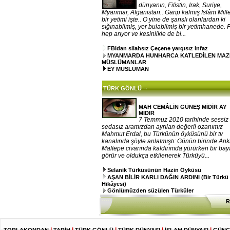
dünyanın, Filistin, Irak, Suriye,
Myanmar, Afganistan.. Garip kalmış İslâm Mille
bir yetimi işte.. O yine de şanslı olanlardan ki
sığınabilmiş, yer bulabilmiş bir yetimhanede. 
hep arıyor ve kesinlikle de bi...
FBIdan silahsız Çeçene yargısız infaz
MYANMARDA HUNHARCA KATLEDİLEN MA
MÜSLÜMANLAR
EY MÜSLÜMAN
¬
TÜRK GÖNLÜ
MAH CEMÂLİN GÜNEŞ MİDİR AY
MIDIR
7 Temmuz 2010 tarihinde sessiz
sedasız aramızdan ayrılan değerli ozanımız
Mahmut Erdal, bu Türkünün öyküsünü bir tv
kanalında şöyle anlatmıştı: Günün birinde An
Maltepe civarında kaldırımda yürürken bir ba
görür ve oldukça etkilenerek Türküyü...
Selanik Türküsünün Hazin Öyküsü
AŞAN BİLİR KARLI DAĞIN ARDINI (Bir Türkü
Hikâyesi)
Gönlümüzden süzülen Türküler
R