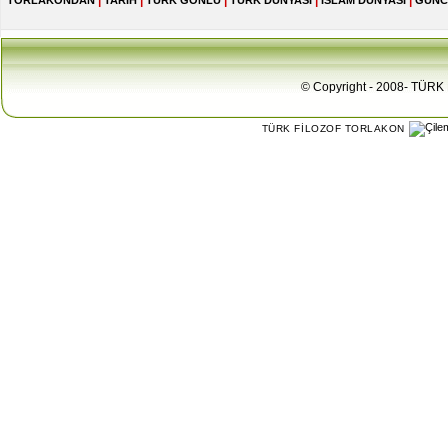
|
|
|
|
|
TORLAKONDAN
TARİH
TÜRK GÖNLÜ
TÜRK DÜNYASI
İSLAM DÜNYASI
GÜNC
© Copyright - 2008- TÜRK 
TÜRK FİLOZOF TORLAKON