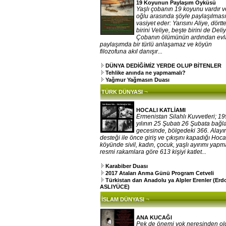
19 Koyunun Paylaşım Öyküsü
Yaşlı çobanın 19 koyunu vardır v
oğlu arasında şöyle paylaşılması
vasiyet eder: Yarısını Aliye, dörtt
birini Veliye, beşte birini de Deliy
Çobanın ölümünün ardından evla
paylaşımda bir türlü anlaşamaz ve köyün
filozofuna akıl danışır...
DÜNYA DEDİĞİMİZ YERDE OLUP BİTENLER
Tehlike anında ne yapmamalı?
Yağmur Yağmasın Duası
¬
TÜRK DÜNYASI
HOCALI KATLİAMI
Ermenistan Silahlı Kuvvetleri; 1
yılının 25 Şubatı 26 Şubata bağ
gecesinde, bölgedeki 366. Alayı
desteği ile önce giriş ve çıkışını kapadığı Hoca
köyünde sivil, kadın, çocuk, yaşlı ayırımı yap
resmi rakamlara göre 613 kişiyi katlet...
Karabiber Duası
2017 Ataları Anma Günü Program Cetveli
Türkistan dan Anadolu ya Alpler Erenler (Er
ASLIYÜCE)
¬
İSLAM DÜNYASI
ANA KUCAĞI
Pek de önemi yok neresinden o