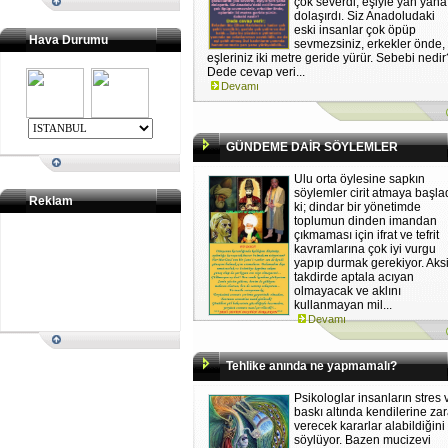
çok severdi, eşiyle yan yana
dolaşırdı. Siz Anadoludaki
eski insanlar çok öpüp
Hava Durumu
sevmezsiniz, erkekler önde,
eşleriniz iki metre geride yürür. Sebebi nedi
Dede cevap veri...
Devamı
GÜNDEME DAİR SÖYLEMLER
Ulu orta öylesine sapkın
söylemler cirit atmaya başla
Reklam
ki; dindar bir yönetimde
toplumun dinden imandan
çıkmaması için ifrat ve tefrit
kavramlarına çok iyi vurgu
yapıp durmak gerekiyor. Aks
takdirde aptala acıyan
olmayacak ve aklını
kullanmayan mil...
Devamı
Tehlike anında ne yapmamalı?
Psikologlar insanların stres 
baskı altında kendilerine zar
verecek kararlar alabildiğini
söylüyor. Bazen mucizevi