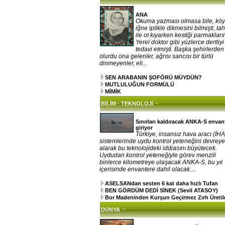
ANA
Okuma yazması olmasa bile, kö
iğne iplikle dikmesini bilmişti, ta
ile ot kıyarken kestiği parmakların
Yerel doktor gibi yüzlerce dertliy
tedavi etmişti. Başka şehirlerden
olurdu ona gelenler, ağrısı sancısı bir türlü
dinmeyenler, eli...
SEN ARABANIN ŞOFÖRÜ MÜYDÜN?
MUTLULUĞUN FORMÜLÜ
MİMİK
¬
BİLİM - TEKNOLOJİ
Sınırları kaldıracak ANKA-S envan
giriyor
Türkiye, insansız hava aracı (İHA
sistemlerinde uydu kontrol yeteneğini devrey
alarak bu teknolojideki iddiasını büyütecek.
Uydudan kontrol yeteneğiyle görev menzili
binlerce kilometreye ulaşacak ANKA-S, bu yıl
içerisinde envantere dahil olacak....
ASELSANdan sesten 6 kat daha hızlı Tufan
BEN GÖRDÜM DEDİ SİNEK (Sevil ATASOY)
Bor Madeninden Kurşun Geçirmez Zırh Üretil
¬
DÜNYA