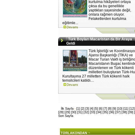
kurtulma hikâyeleri ortaya
çıksa da bu genellikle
yaptıkları sayesinde değil,
onlara rağmen oluyor.
Felaketlerden kurtulma
eğitimle...
Devamı
Türk Boyları Macaristan da Bir Araya
Geldi
Türk İşbirliği ve Koordinasy
Ajansı Başkanlığı (TİKA) ve
Macar Turan Vakfı iş birliğin
Macaristanın Bugac kentind
düzenlenen ve Türk kökenli
milletleri buluşturan Türk-H
Kurultayına 27 milletten Türk kökenli halk
temsilcileri katıldı....
Devamı
İlk Sayfa
[1]
[2]
[3]
[4]
[5]
[6]
[7]
[8]
[9]
[10]
[11]
[12]
-
[28]
[29]
[30]
[31]
[32]
[33]
[34]
[35]
[36]
[37]
[38]
[39]
Son Sayfa
¬
TORLAKONDAN