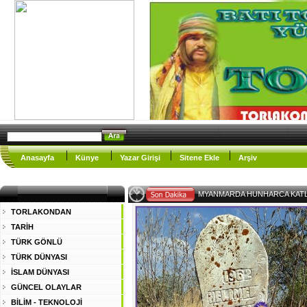
Anasayfa
Künye
Yazar Girişi
Sitene Ekle
Arşiv
EY M-
TORLAKONDAN
TARİH
TÜRK GÖNLÜ
TÜRK DÜNYASI
İSLAM DÜNYASI
GÜNCEL OLAYLAR
BİLİM - TEKNOLOJİ