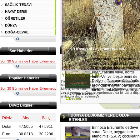
SAĞLIK-TEDAVİ
HAYAT DERSİ
ÖĞRETİLER
DÜNYA
DOĞA-ÇEVRE
19 Koyunun Paylaşım Öyküsü
Son Haberler
Yaşlı çobanın 19 koyunu
Son 30 Gün içinde Haber Eklenmedi
vardır ve 3 oğlu arasında
şöyle paylaşılmasını vasiyet
eder: Yarısını Aliye, dörtte
YÖRÜK KIZI HELİME
birini Veliye, beşte birini de
Popüler Haberler
Deliye... Çobanın ölümünün
(Yemen şehidi Memişin torunu Torlakon tarafından 
alınan bu yazı 9 Eylül 1922 tarihine ithaf edilmiştir.)...
ardından evlatlar paylaşımd
Son 30 Gün içinde Haber Eklenmedi.
Mevla, Devletimize, Milletimize ve Ordumuza hiçbir
bir türlü anlaşamaz ve köyü
zeval vermeye. Cennet yurdumuzu da bir daha dü
filozofuna akıl danışır...
istilasına düçar eylemeye..
Devamı
Döviz Bilgileri
DÜNYA DEDİĞİMİZ YERDE OLUP
Döviz
Alış
Satış
BİTENLER
Dolar
47.5055
47.5911
Bir hoca Erzurumlu dedeye
sorar; Dede, peygamber
Euro
30.0218
30.2206
efendimiz (S.A.V) çocukların